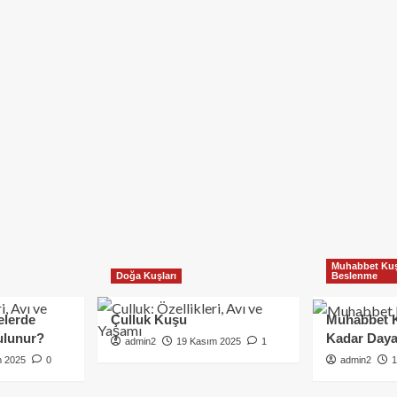
Muhabbet Kuş
Doğa Kuşları
Beslenme
elerde
Çulluk Kuşu
Muhabbet 
ulunur?
Kadar Daya
admin2
19 Kasım 2025
1
m 2025
0
admin2
1