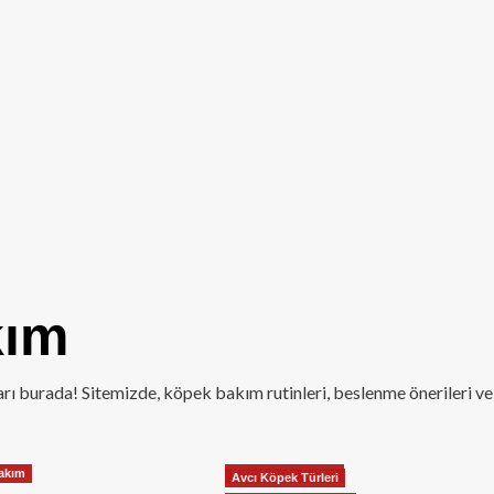
kım
ları burada! Sitemizde, köpek bakım rutinleri, beslenme önerileri ve
akım
Köpeklerde Bakım
Avcı Köpek Türleri