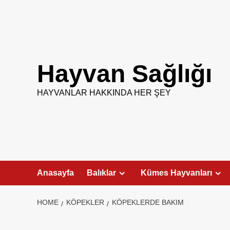
Skip
to
content
Hayvan Sağlığı
HAYVANLAR HAKKINDA HER ŞEY
Anasayfa
Balıklar
Kümes Hayvanları
HOME
KÖPEKLER
KÖPEKLERDE BAKIM