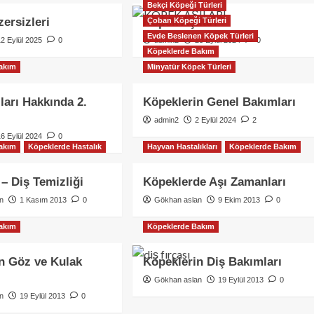
Bekçi Köpeği Türleri
ersizleri
Köpek Aşıları
Çoban Köpeği Türleri
Evde Beslenen Köpek Türleri
12 Eylül 2025
0
admin2
23 Eylül 2024
0
Köpeklerde Bakım
akım
Minyatür Köpek Türleri
ları Hakkında 2.
Köpeklerin Genel Bakımları
admin2
2 Eylül 2024
2
16 Eylül 2024
0
akım
Köpeklerde Hastalık
Hayvan Hastalıkları
Köpeklerde Bakım
 – Diş Temizliği
Köpeklerde Aşı Zamanları
n
1 Kasım 2013
0
Gökhan aslan
9 Ekim 2013
0
akım
Köpeklerde Bakım
n Göz ve Kulak
Köpeklerin Diş Bakımları
Gökhan aslan
19 Eylül 2013
0
n
19 Eylül 2013
0