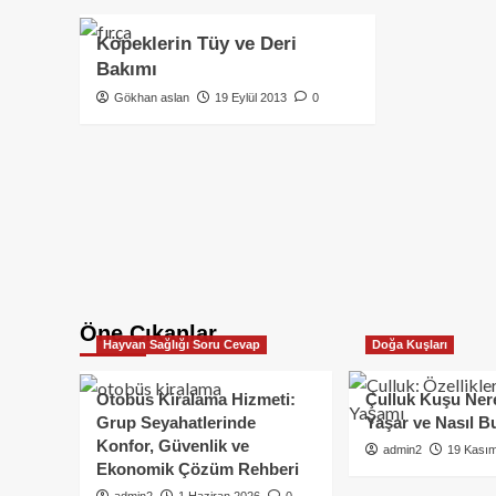
Köpeklerin Tüy ve Deri
Bakımı
Gökhan aslan
19 Eylül 2013
0
Öne Çıkanlar
Hayvan Sağlığı Soru Cevap
Doğa Kuşları
Otobüs Kiralama Hizmeti:
Çulluk Kuşu Ner
Grup Seyahatlerinde
Yaşar ve Nasıl B
Konfor, Güvenlik ve
admin2
19 Kası
Ekonomik Çözüm Rehberi