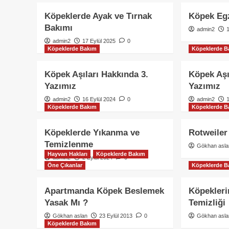
Köpeklerde Ayak ve Tırnak
Köpek Egz
Bakımı
admin2
admin2
17 Eylül 2025
0
Köpeklerde Bakım
Köpeklerde B
Köpek Aşıları Hakkında 3.
Köpek Aşı
Yazımız
Yazımız
admin2
16 Eylül 2024
0
admin2
Köpeklerde Bakım
Köpeklerde B
Köpeklerde Yıkanma ve
Rotweiler
Temizlenme
Gökhan asla
Hayvan Hakları
Köpeklerde Bakım
admin2
2 Eylül 2024
0
Öne Çıkanlar
Köpeklerde B
Apartmanda Köpek Beslemek
Köpekleri
Yasak Mı ?
Temizliği
Gökhan aslan
23 Eylül 2013
0
Gökhan asla
Köpeklerde Bakım