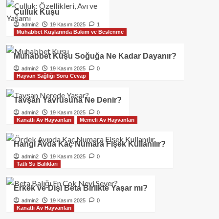
Çulluk Kuşu
admin2
19 Kasım 2025
1
Muhabbet Kuşlarında Bakım ve Beslenme
Muhabbet Kuşu Soğuğa Ne Kadar Dayanır?
admin2
19 Kasım 2025
0
Hayvan Sağlığı Soru Cevap
Tavşan Yavrusuna Ne Denir?
admin2
19 Kasım 2025
0
Kanatlı Av Hayvanları
Memeli Av Hayvanları
Hangi Avda Kaç Numara Fişek Kullanılır?
admin2
19 Kasım 2025
0
Tatlı Su Balıkları
Erkek ve Dişi Beta Birlikte Yaşar mı?
admin2
19 Kasım 2025
0
Kanatlı Av Hayvanları