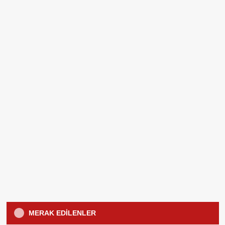
Kedilerde Bakım
Öne Çıkanlar
MERAK EDILENLER
Gece Kedi Neden Miyavlar?