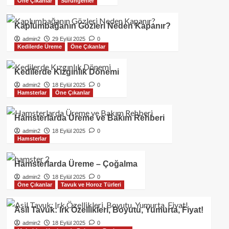
Öne Çıkanlar
Sürüngenler
Kaplumbağanın Gözleri Neden Kapanır?
admin2
29 Eylül 2025
0
Kedilerde Üreme
Öne Çıkanlar
Kedilerde Kızgınlık Dönemi
admin2
18 Eylül 2025
0
Hamsterlar
Öne Çıkanlar
Hamsterlarda Üreme ve Bakım Rehberi
admin2
18 Eylül 2025
0
Hamsterlar
Hamsterlarda Üreme – Çoğalma
admin2
18 Eylül 2025
0
Öne Çıkanlar
Tavuk ve Horoz Türleri
Asil Tavuk: Irk Özellikleri, Boyutu, Yumurta, Fiyat!
admin2
18 Eylül 2025
0