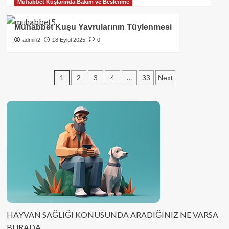
Muhabbet Kuşlarında Bakım ve Beslenme
Muhabbet Kuşu Yavrularının Tüylenmesi
admin2
18 Eylül 2025
0
Yazı
1
…
2
3
4
33
Next
sayfalaması
HAYVAN SAĞLIĞI KONUSUNDA ARADIĞINIZ NE VARSA
BURADA.