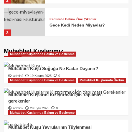
2
Kedilerde Bakım
Öne Çıkanlar
Gece Kedi Neden Miyavlar?
3
Kedilerde Üreme
Muhabbet Kuşlarımız
Muhabbet Kuşlarında Bakım ve Beslenme
Kedinin Kızgınlığı Geçmiyor Ne
Yapmalıyım?
4
Muhabbet Kuşu Soğuğa Ne Kadar Dayanır?
admin2
19 Kasım 2025
0
Muhabbet Kuşlarında Bakım ve Beslenme
Muhabbet Kuşlarında Üretim
Kedilerde Üreme
Gece Miyavlayan Kedi Nasıl
Susturulur?
Muhabbet Kuşlarını Kızıştırmak İçin Yapılması
5
gerekenler
admin2
29 Eylül 2025
0
Muhabbet Kuşlarında Bakım ve Beslenme
Kedilerde Üreme
Öne Çıkanlar
Kedilerde Kızgınlık Dönemi
Muhabbet Kuşu Yavrularının Tüylenmesi
1