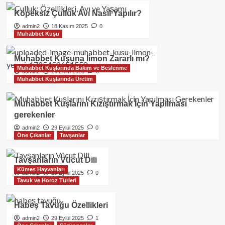
Köpeksiz Çulluk Avı Nasıl Yapılır?
admin2
18 Kasım 2025
0
Muhabbet Kuşu
Muhabbet Kuşuna limon Zararlı mı?
Muhabbet Kuşlarında Bakım ve Beslenme
admin2
16 Ekim 2025
0
Muhabbet Kuşlarında Üretim
Muhabbet Kuşlarını Kızıştırmak İçin Yapılması
gerekenler
admin2
29 Eylül 2025
0
Öne Çıkanlar
Tavşanlar
Tavşanların Vücut Dili
Kümes Hayvanları
admin2
29 Eylül 2025
0
Tavuk ve Horoz Türleri
Habeş Tavuğu Özellikleri
admin2
29 Eylül 2025
1