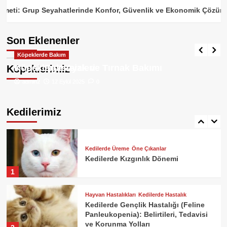
3
ti: Grup Seyahatlerinde Konfor, Güvenlik ve Ekonomik Çözüm Re
Öne Çıkanlar
Tavşanlar
Tavşanların Vücut Dili
Kedilerde Üreme
Son Eklenenler
Kedinin Kızgınlığı Geçmiyor Ne
admin2
29 Eylül 2025
0
Yapmalıyım?
Köpeklerde Bakım
Köpeklerde Bakım
4
Köpeklerde Ayak ve Tırnak Bakımı
Köpek Egzersizleri
Köpeklerimiz
admin2
admin2
17 Eylül 2025
12 Eylül 2025
0
0
Kedilerde Üreme
Gece Miyavlayan Kedi Nasıl
Susturulur?
Kedilerimiz
5
Kedilerde Üreme
Öne Çıkanlar
Kedilerde Kızgınlık Dönemi
1
Hayvan Hastalıkları
Kedilerde Hastalık
Kedilerde Gençlik Hastalığı (Feline
Panleukopenia): Belirtileri, Tedavisi
ve Korunma Yolları