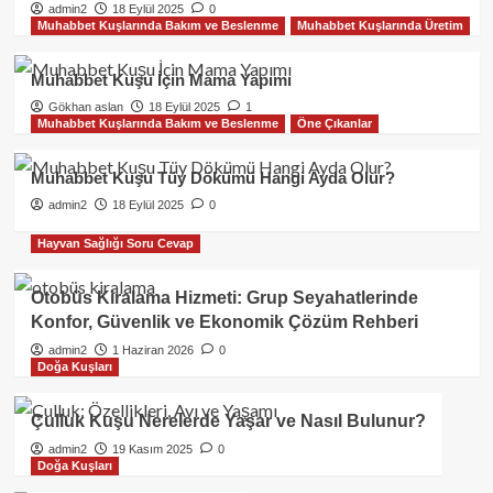
admin2
18 Eylül 2025
0
Muhabbet Kuşlarında Bakım ve Beslenme
Muhabbet Kuşlarında Üretim
Hayvan Hastalıkları
Kedilerde Hastalık
Kedilerde Gençlik Hastalığı (Feline
Muhabbet Kuşu İçin Mama Yapımı
Panleukopenia): Belirtileri, Tedavisi
ve Korunma Yolları
Gökhan aslan
18 Eylül 2025
1
2
Muhabbet Kuşlarında Bakım ve Beslenme
Öne Çıkanlar
Muhabbet Kuşu Tüy Dökümü Hangi Ayda Olur?
Kedilerde Bakım
Öne Çıkanlar
Gece Kedi Neden Miyavlar?
admin2
18 Eylül 2025
0
3
Hayvan Sağlığı Soru Cevap
Kedilerde Üreme
Otobüs Kiralama Hizmeti: Grup Seyahatlerinde
Kedinin Kızgınlığı Geçmiyor Ne
Konfor, Güvenlik ve Ekonomik Çözüm Rehberi
Yapmalıyım?
admin2
1 Haziran 2026
0
4
Doğa Kuşları
Kedilerde Üreme
Çulluk Kuşu Nerelerde Yaşar ve Nasıl Bulunur?
Gece Miyavlayan Kedi Nasıl
admin2
19 Kasım 2025
0
Susturulur?
Doğa Kuşları
5