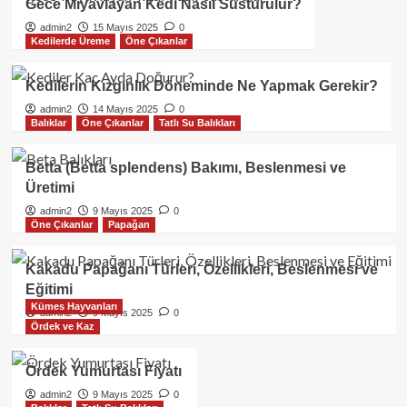
Gece Miyavlayan Kedi Nasıl Susturulur?
admin2
15 Mayıs 2025
0
Kedilerde Üreme
Öne Çıkanlar
Kedilerin Kızgınlık Döneminde Ne Yapmak Gerekir?
admin2
14 Mayıs 2025
0
Balıklar
Öne Çıkanlar
Tatlı Su Balıkları
Betta (Betta splendens) Bakımı, Beslenmesi ve
Üretimi
admin2
9 Mayıs 2025
0
Öne Çıkanlar
Papağan
Kakadu Papağanı Türleri, Özellikleri, Beslenmesi ve
Eğitimi
Kümes Hayvanları
admin2
9 Mayıs 2025
0
Ördek ve Kaz
Ördek Yumurtası Fiyatı
admin2
9 Mayıs 2025
0