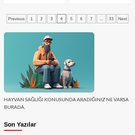
Yazı
4
…
Previous
1
2
3
5
6
7
33
Next
sayfalaması
HAYVAN SAĞLIĞI KONUSUNDA ARADIĞINIZ NE VARSA
BURADA.
Son Yazılar