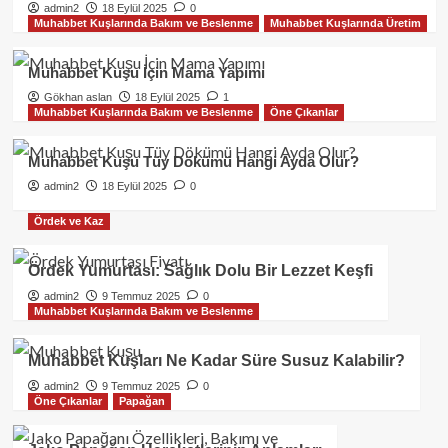
admin2
18 Eylül 2025
0
Muhabbet Kuşlarında Bakım ve Beslenme
Muhabbet Kuşlarında Üretim
Hayvan Hastalıkları
Kedilerde Hastalık
Kedilerde Gençlik Hastalığı (Feline
Muhabbet Kuşu İçin Mama Yapımı
Panleukopenia): Belirtileri, Tedavisi
ve Korunma Yolları
Gökhan aslan
18 Eylül 2025
1
2
Muhabbet Kuşlarında Bakım ve Beslenme
Öne Çıkanlar
Muhabbet Kuşu Tüy Dökümü Hangi Ayda Olur?
Kedilerde Bakım
Öne Çıkanlar
Gece Kedi Neden Miyavlar?
admin2
18 Eylül 2025
0
3
Ördek ve Kaz
Kedilerde Üreme
Ördek Yumurtası: Sağlık Dolu Bir Lezzet Keşfi
Kedinin Kızgınlığı Geçmiyor Ne
admin2
9 Temmuz 2025
0
Yapmalıyım?
Muhabbet Kuşlarında Bakım ve Beslenme
4
Muhabbet Kuşları Ne Kadar Süre Susuz Kalabilir?
Kedilerde Üreme
admin2
9 Temmuz 2025
0
Gece Miyavlayan Kedi Nasıl
Öne Çıkanlar
Papağan
Susturulur?
5