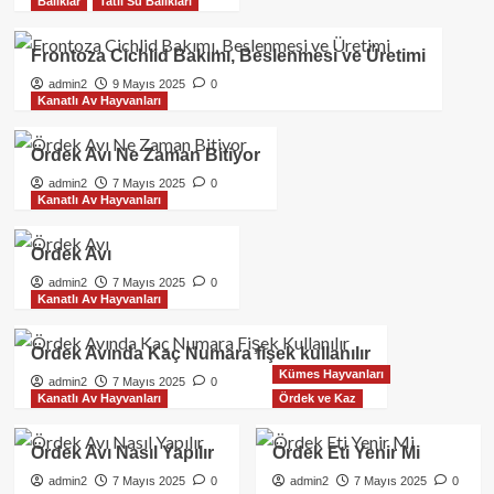
Balıklar
Tatlı Su Balıkları
Frontoza Cichlid Bakımı, Beslenmesi ve Üretimi
admin2
9 Mayıs 2025
0
Kanatlı Av Hayvanları
Ördek Avı Ne Zaman Bitiyor
admin2
7 Mayıs 2025
0
Kanatlı Av Hayvanları
Ördek Avı
admin2
7 Mayıs 2025
0
Kanatlı Av Hayvanları
Ördek Avında Kaç Numara fişek kullanılır
Kümes Hayvanları
admin2
7 Mayıs 2025
0
Kanatlı Av Hayvanları
Ördek ve Kaz
Ördek Avı Nasıl Yapılır
Ördek Eti Yenir Mi
admin2
7 Mayıs 2025
0
admin2
7 Mayıs 2025
0