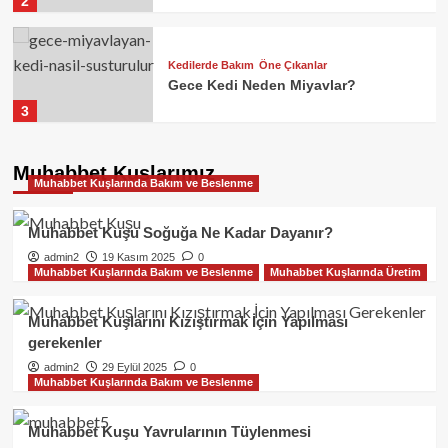
2
Kedilerde Bakım
Öne Çıkanlar
Gece Kedi Neden Miyavlar?
3
Kedilerde Üreme
Muhabbet Kuşlarımız
Muhabbet Kuşlarında Bakım ve Beslenme
Kedinin Kızgınlığı Geçmiyor Ne
Yapmalıyım?
4
Muhabbet Kuşu Soğuğa Ne Kadar Dayanır?
admin2
19 Kasım 2025
0
Muhabbet Kuşlarında Bakım ve Beslenme
Muhabbet Kuşlarında Üretim
Kedilerde Üreme
Gece Miyavlayan Kedi Nasıl
Susturulur?
Muhabbet Kuşlarını Kızıştırmak İçin Yapılması
5
gerekenler
admin2
29 Eylül 2025
0
Muhabbet Kuşlarında Bakım ve Beslenme
Kedilerde Üreme
Öne Çıkanlar
Kedilerde Kızgınlık Dönemi
Muhabbet Kuşu Yavrularının Tüylenmesi
1