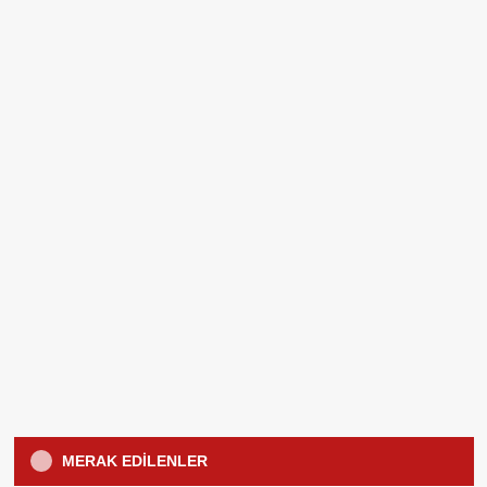
Kedilerde Bakım
Öne Çıkanlar
MERAK EDILENLER
Gece Kedi Neden Miyavlar?