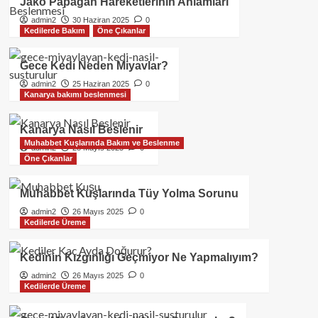
Jako Papağan Hareketlerinin Anlamları
admin2
30 Haziran 2025
0
Kedilerde Bakım
Öne Çıkanlar
Gece Kedi Neden Miyavlar?
admin2
25 Haziran 2025
0
Kanarya bakımı beslenmesi
Kanarya Nasıl Beslenir
Muhabbet Kuşlarında Bakım ve Beslenme
admin2
28 Mayıs 2025
0
Öne Çıkanlar
Muhabbet Kuşlarında Tüy Yolma Sorunu
admin2
26 Mayıs 2025
0
Kedilerde Üreme
Kedinin Kızgınlığı Geçmiyor Ne Yapmalıyım?
admin2
26 Mayıs 2025
0
Kedilerde Üreme