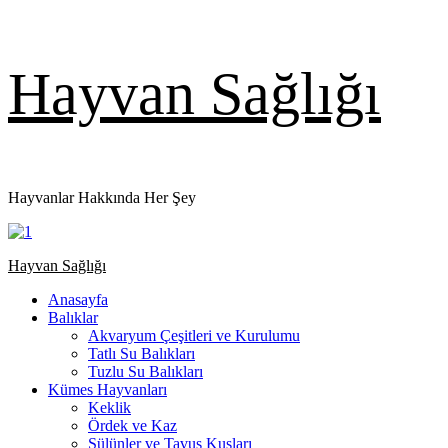
Skip
Hayvan Sağlığı
to
content
Hayvanlar Hakkında Her Şey
Primary
Hayvan Sağlığı
Menu
Anasayfa
Balıklar
Akvaryum Çeşitleri ve Kurulumu
Tatlı Su Balıkları
Tuzlu Su Balıkları
Kümes Hayvanları
Keklik
Ördek ve Kaz
Sülünler ve Tavus Kuşları