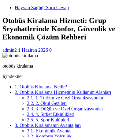
Hayvan Sağlığı Soru Cevap
Otobüs Kiralama Hizmeti: Grup
Seyahatlerinde Konfor, Güvenlik ve
Ekonomik Çözüm Rehberi
admin2
1 Haziran 2026
0
otobüs kiralama
İçindekiler
1.
Otobüs Kiralama Nedir?
2.
Otobüs Kiralama Hizmetinin Kullanım Alanları
2.1.
1. Turizm ve Gezi Organizasyonları
2.2.
2. Okul Gezileri
2.3.
3. Düğün ve Özel Organizasyonlar
2.4.
4. Şirket Etkinlikleri
2.5.
5. Spor Kulüpleri
3.
Otobüs Kiralamanın Avantajları
3.1.
Ekonomik Avantaj
3.2.
Konforlu Yolculuk