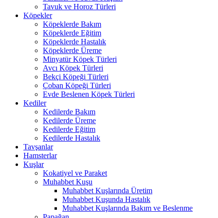
Tavuk ve Horoz Türleri
Köpekler
Köpeklerde Bakım
Köpeklerde Eğitim
Köpeklerde Hastalık
Köpeklerde Üreme
Minyatür Köpek Türleri
Avcı Köpek Türleri
Bekçi Köpeği Türleri
Çoban Köpeği Türleri
Evde Beslenen Köpek Türleri
Kediler
Kedilerde Bakım
Kedilerde Üreme
Kedilerde Eğitim
Kedilerde Hastalık
Tavşanlar
Hamsterlar
Kuşlar
Kokatiyel ve Paraket
Muhabbet Kuşu
Muhabbet Kuşlarında Üretim
Muhabbet Kuşunda Hastalık
Muhabbet Kuşlarında Bakım ve Beslenme
Papağan