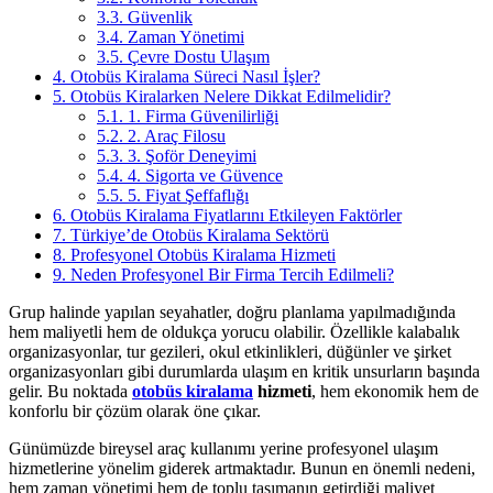
3.3.
Güvenlik
3.4.
Zaman Yönetimi
3.5.
Çevre Dostu Ulaşım
4.
Otobüs Kiralama Süreci Nasıl İşler?
5.
Otobüs Kiralarken Nelere Dikkat Edilmelidir?
5.1.
1. Firma Güvenilirliği
5.2.
2. Araç Filosu
5.3.
3. Şoför Deneyimi
5.4.
4. Sigorta ve Güvence
5.5.
5. Fiyat Şeffaflığı
6.
Otobüs Kiralama Fiyatlarını Etkileyen Faktörler
7.
Türkiye’de Otobüs Kiralama Sektörü
8.
Profesyonel Otobüs Kiralama Hizmeti
9.
Neden Profesyonel Bir Firma Tercih Edilmeli?
Grup halinde yapılan seyahatler, doğru planlama yapılmadığında
hem maliyetli hem de oldukça yorucu olabilir. Özellikle kalabalık
organizasyonlar, tur gezileri, okul etkinlikleri, düğünler ve şirket
organizasyonları gibi durumlarda ulaşım en kritik unsurların başında
gelir. Bu noktada
otobüs kiralama
hizmeti
, hem ekonomik hem de
konforlu bir çözüm olarak öne çıkar.
Günümüzde bireysel araç kullanımı yerine profesyonel ulaşım
hizmetlerine yönelim giderek artmaktadır. Bunun en önemli nedeni,
hem zaman yönetimi hem de toplu taşımanın getirdiği maliyet