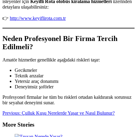
isteyenler için
Keyifli Rota otobüs kiralama hizmetleri
üzerinden
detaylara ulaşabilirsiniz:
👉
http://www.keyiflirota.com.tr
Neden Profesyonel Bir Firma Tercih
Edilmeli?
Amatör hizmetler genellikle aşağıdaki riskleri taşır:
Gecikmeler
Teknik arızalar
Yetersiz araç donanımı
Deneyimsiz şoförler
Profesyonel firmalar ise tüm bu riskleri ortadan kaldırarak sorunsuz
bir seyahat deneyimi sunar.
Post
Previous:
Çulluk Kuşu Nerelerde Yaşar ve Nasıl Bulunur?
navigation
More Stories