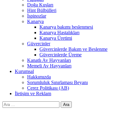
Doğa Kuşları
Hint Bülbülleri
İspinozlar
Kanarya
Kanarya bakımı beslenmesi
Kanarya Hastalıkları
Kanarya Üretimi
Güvercinler
Güvercinlerde Bakım ve Beslenme
Güvercinlerde Üreme
Kanatlı Av Hayvanları
Memeli Av Hayvanları
Kurumsal
Hakkımızda
Sorumluluk Sınırlaması Beyanı
Çerez Politikası (AB)
İletişim ve Reklam
Arama: