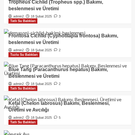
Tropheus Cichlid (Tropheus spp.) Bakımı,
beslenmesi ve Üretimi
admin2
18 Şubat 2025
3
Tatlı Su Balıkları
Frontosa Cichlid (Cyphotilapia frontosa) Bakımı,
beslenmesi ve Üretimi
admin2
18 Şubat 2025
2
Tuzlu Su Balıkları
Blue Tang (Paracanthurus hepatus) Bakımı,
Beslenmesi ve Üretimi
admin2
18 Şubat 2025
2
Tatlı Su Balıkları
Kefal (Chelon labrosus) Bakımı, Beslenmesi,
Üretimi ve Avcılığı
admin2
18 Şubat 2025
5
Tatlı Su Balıkları