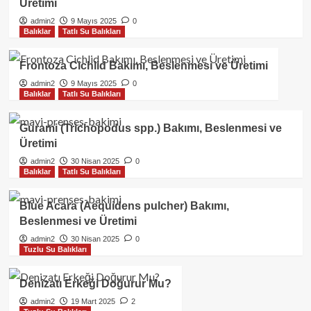
Üretimi
admin2
9 Mayıs 2025
0
Balıklar
Tatlı Su Balıkları
Frontoza Cichlid Bakımı, Beslenmesi ve Üretimi
admin2
9 Mayıs 2025
0
Balıklar
Tatlı Su Balıkları
Gurami (Trichopodus spp.) Bakımı, Beslenmesi ve
Üretimi
admin2
30 Nisan 2025
0
Balıklar
Tatlı Su Balıkları
Blue Acara (Aequidens pulcher) Bakımı,
Beslenmesi ve Üretimi
admin2
30 Nisan 2025
0
Tuzlu Su Balıkları
Denizatı Erkeği Doğurur Mu?
admin2
19 Mart 2025
2