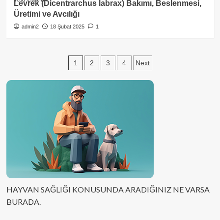
Levrek (Dicentrarchus labrax) Bakımı, Beslenmesi,
Üretimi ve Avcılığı
admin2
18 Şubat 2025
1
Yazı
1
2
3
4
Next
sayfalaması
HAYVAN SAĞLIĞI KONUSUNDA ARADIĞINIZ NE VARSA
BURADA.