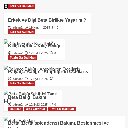
Balıklar
Tatlı Su Balıkları
Erkek ve Dişi Beta Birlikte Yaşar mı?
admin2
19 Kasım 2025
0
Tatlı Su Balıkları
Kılıçkuyruk – Kılıç Balığı
admin2
17 Eylül 2025
0
Tuzlu Su Balıkları
Palyaço Balığı – Amphipron Ocellaris
admin2
17 Eylül 2025
1
Tatlı Su Balıkları
Beta Balığı Bakımı
admin2
12 Eylül 2025
0
Balıklar
Öne Çıkanlar
Tatlı Su Balıkları
Betta (Betta splendens) Bakımı, Beslenmesi ve