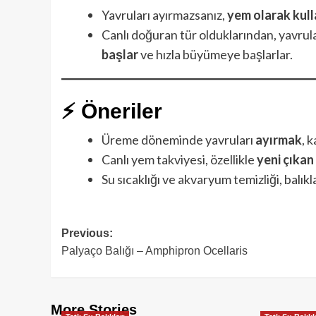
Yavruları ayırmazsanız,
yem olarak kull
Canlı doğuran tür olduklarından, yavrul
başlar
ve hızla büyümeye başlarlar.
⚡ Öneriler
Üreme döneminde yavruları
ayırmak
, k
Canlı yem takviyesi, özellikle
yeni çıkan
Su sıcaklığı ve akvaryum temizliği, balıkla
Post
Previous:
Palyaço Balığı – Amphipron Ocellaris
navigation
More Stories