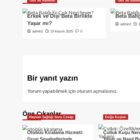
Tatlı Su Balıkları
Tatlı Su Balıkl
Erkek ve Dişi Beta Birlikte
Beta Balı
Yaşar mı?
admin2
admin2
19 Kasım 2025
0
Bir yanıt yazın
Yorum yapabilmek için
oturum açmalısınız
.
Öne Çıkanlar
Hayvan Sağlığı Soru Cevap
Doğa Kuşları
Otobüs Kiralama Hizmeti:
Çulluk Kuşu Ner
Grup Seyahatlerinde
Yaşar ve Nasıl B