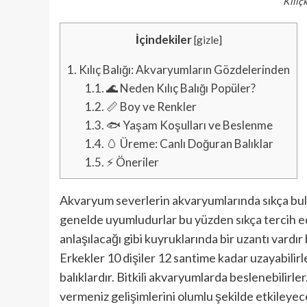
Kılıçk
İçindekiler
[
gizle
]
1.
Kılıç Balığı: Akvaryumların Gözdelerinden
1.1.
🌊 Neden Kılıç Balığı Popüler?
1.2.
📏 Boy ve Renkler
1.3.
🐟 Yaşam Koşulları ve Beslenme
1.4.
🥚 Üreme: Canlı Doğuran Balıklar
1.5.
⚡ Öneriler
Akvaryum severlerin akvaryumlarında sıkça buluna
genelde uyumludurlar bu yüzden sıkça tercih edil
anlaşılacağı gibi kuyruklarında bir uzantı vardı
Erkekler 10 dişiler 12 santime kadar uzayabilirle
balıklardır. Bitkili akvaryumlarda beslenebilirl
vermeniz gelişimlerini olumlu şekilde etkileyece