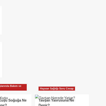
larında Bakım ve
Hayvan Sağlığı Soru Cevap
Kuşu Soğuğa Ne
Tavşan Yavrusuna Ne
nır?
Denir?