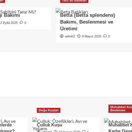
arı
Tatlı Su Balıkları
ğı Bakımı
Betta (Betta splendens)
Bakımı, Beslenmesi ve
12 Eylül 2025
0
Üretimi
admin2
9 Mayıs 2025
0
Muhabbet Kuş
Doğa Kuşları
Beslenme
elerde
Çulluk Kuşu
Muhabbet 
ulunur?
Kadar Daya
admin2
19 Kasım 2025
1