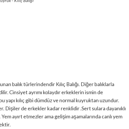
uyruk - Kılıç Balığı
n balık türlerindendir Kılıç Balığı. Diğer balıklarla
ir. Cinsiyet ayrımı kolaydır erkeklerin ismin de
r bu yapı kılıç gibi dümdüz ve normal kuyruktan uzundur.
r. Dişiler de erkekler kadar renklidir .Sert sulara dayanıklı
er. Yem ayırt etmezler ama gelişim aşamalarında canlı yem
ktir.