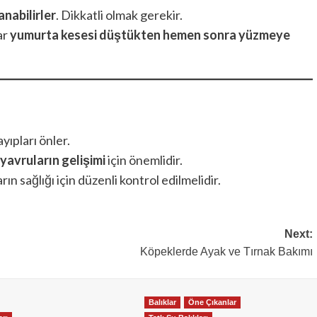
anabilirler
. Dikkatli olmak gerekir.
ar
yumurta kesesi düştükten hemen sonra yüzmeye
ayıpları önler.
 yavruların gelişimi
için önemlidir.
rın sağlığı için düzenli kontrol edilmelidir.
Next:
Köpeklerde Ayak ve Tırnak Bakımı
Balıklar
Öne Çıkanlar