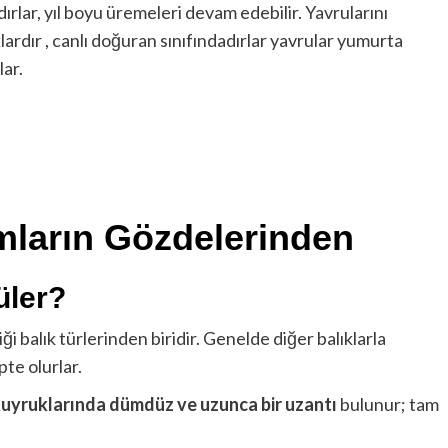
rlar, yıl boyu üremeleri devam edebilir. Yavrularını
dır , canlı doğuran sınıfındadırlar yavrular yumurta
ar.
umların Gözdelerinden
üler?
iği balık türlerinden biridir. Genelde diğer balıklarla
te olurlar.
uyruklarında dümdüz ve uzunca bir uzantı
bulunur; tam