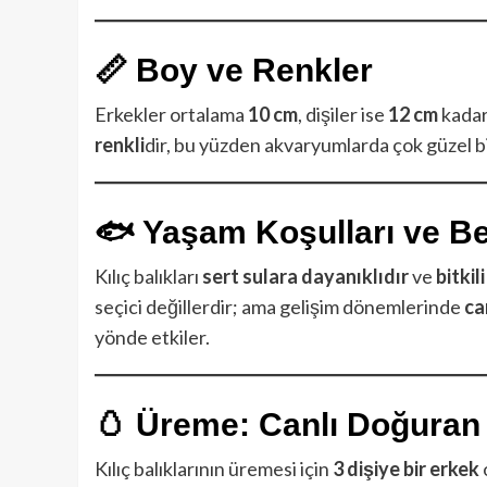
📏 Boy ve Renkler
Erkekler ortalama
10 cm
, dişiler ise
12 cm
kadar 
renkli
dir, bu yüzden akvaryumlarda çok güzel bir
🐟 Yaşam Koşulları ve B
Kılıç balıkları
sert sulara dayanıklıdır
ve
bitki
seçici değillerdir; ama gelişim dönemlerinde
ca
yönde etkiler.
🥚 Üreme: Canlı Doğuran 
Kılıç balıklarının üremesi için
3 dişiye bir erkek
o