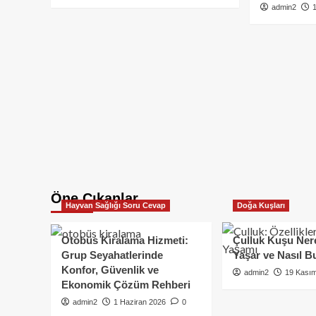
admin2
Öne Çıkanlar
Hayvan Sağlığı Soru Cevap
Doğa Kuşları
Otobüs Kiralama Hizmeti:
Çulluk Kuşu Ner
Grup Seyahatlerinde
Yaşar ve Nasıl B
Konfor, Güvenlik ve
admin2
19 Kası
Ekonomik Çözüm Rehberi
admin2
1 Haziran 2026
0