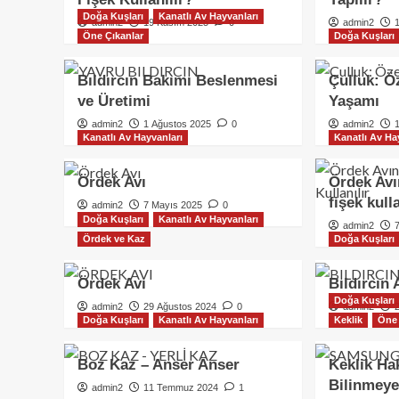
Doğa Kuşları
Kanatlı Av Hayvanları
admin2
19 Kasım 2025
0
admin2
Öne Çıkanlar
Doğa Kuşları
Bıldırcın Bakımı Beslenmesi
Çulluk: Öz
ve Üretimi
Yaşamı
admin2
1 Ağustos 2025
0
admin2
Kanatlı Av Hayvanları
Kanatlı Av Ha
Ördek Avı
Ördek Av
fişek kulla
admin2
7 Mayıs 2025
0
Doğa Kuşları
Kanatlı Av Hayvanları
admin2
Ördek ve Kaz
Doğa Kuşları
Ördek Avı
Bıldırcın 
Doğa Kuşları
admin2
29 Ağustos 2024
0
admin2
Doğa Kuşları
Kanatlı Av Hayvanları
Keklik
Öne 
Boz Kaz – Anser Anser
Keklik Ha
Bilinmeye
admin2
11 Temmuz 2024
1