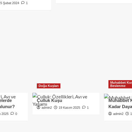
15 Şubat 2024
1
Muhabbet Kuş
Doğa Kuşları
Beslenme
elerde
Çulluk Kuşu
Muhabbet 
ulunur?
Kadar Daya
admin2
19 Kasım 2025
1
m 2025
0
admin2
1