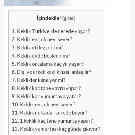
İçindekiler
[
gizle
]
1.
Keklik Türkiye ‘de nerede yaşar?
2.
Keklik en çok neyi sever?
3.
Keklik eti lezzetli mi?
4.
Keklik evde beslenir mi?
5.
Keklik ortalama kaç yıl yaşar?
6.
Dişi ve erkek keklik nasıl anlaşılır?
7.
Keklikler kene yer mi?
8.
Keklik kaç tane yavru yapar?
9.
Keklik kac yumurtaya yatar?
10.
Keklik en çok neyi sever?
11.
Keklik ne kadar surede buyur?
12.
1 keklik kaç tane yumurta yapar?
13.
Keklik yumurtası kaç günde çıkıyor?