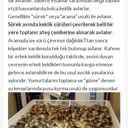
sık avlanılır. Sadece insanlar tarafından değil yabani
etçil hayvanlarda bolca keklik avlarlar.
Genellikle “sürek” veya “arama” usulü ile avlanır.
Sürek avında keklik sürüleri çevrilerek belli bir
yere toplanır ateş çemberine alınarak avlanır.
Aramada ise sürü çevreye dağıldıkTtan sonra
köpekler yardımıyla tek tek bulunup avlanır. Kafese
bir erkek keklik konulduğu taktirde, sesini duyan
çevrenin erkek keklikleri bununla kavga etmeye
gelince avlanabilirse de bu usul avcılık yasalarına
aykırıdır. Yumurtalarını toplama ve “güme” denen
su kenarlarında pusu kurma usulü de uygunsuzdur.