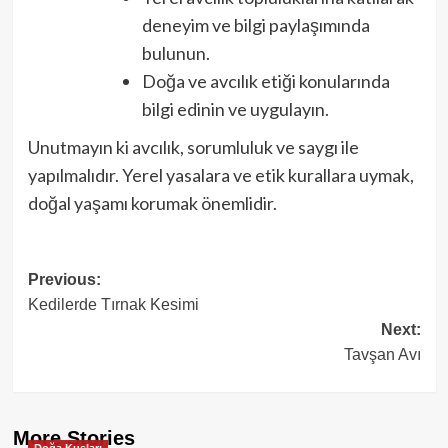
deneyim ve bilgi paylaşımında
bulunun.
Doğa ve avcılık etiği konularında
bilgi edinin ve uygulayın.
Unutmayın ki avcılık, sorumluluk ve saygı ile
yapılmalıdır. Yerel yasalara ve etik kurallara uymak,
doğal yaşamı korumak önemlidir.
Post
Previous:
Kedilerde Tırnak Kesimi
navigation
Next:
Tavşan Avı
More Stories