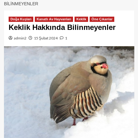
BILINMEYENLER
Doğa Kuşları
Kanatlı Av Hayvanları
Keklik
Öne Çıkanlar
Keklik Hakkında Bilinmeyenler
admin2
15 Şubat 2024
1