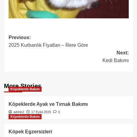
Post
Previous:
2025 Kurbanlık Fiyatları – İllere Göre
navigation
Next:
Kedi Bakımı
More Stories
Köpeklerde Bakım
Köpeklerde Ayak ve Tırnak Bakımı
admin2
17 Eylül 2025
0
Köpeklerde Bakım
Köpek Egzersizleri