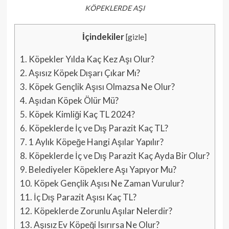
KÖPEKLERDE AŞI
İçindekiler
[
gizle
]
1.
Köpekler Yılda Kaç Kez Aşı Olur?
2.
Aşısız Köpek Dışarı Çıkar Mı?
3.
Köpek Gençlik Aşısı Olmazsa Ne Olur?
4.
Aşıdan Köpek Ölür Mü?
5.
Köpek Kimliği Kaç TL 2024?
6.
Köpeklerde İç ve Dış Parazit Kaç TL?
7.
1 Aylık Köpeğe Hangi Aşılar Yapılır?
8.
Köpeklerde İç ve Dış Parazit Kaç Ayda Bir Olur?
9.
Belediyeler Köpeklere Aşı Yapıyor Mu?
10.
Köpek Gençlik Aşısı Ne Zaman Vurulur?
11.
İç Dış Parazit Aşısı Kaç TL?
12.
Köpeklerde Zorunlu Aşılar Nelerdir?
13.
Aşısız Ev Köpeği Isırırsa Ne Olur?