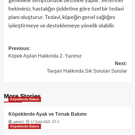
genellikle semptomatik destekle yapılır. Veteriner
hekiminiz, hastalığın şiddetine göre özel bir tedavi
planı oluşturur. Tedavi, köpeğin genel sağlığını
iyileştirmeye ve desteklemeye yönelik olabilir.
Post
Previous:
Köpek Aşıları Hakkında 2. Yazımız
navigation
Next:
Tavşan Hakkında Sık Sorulan Sorular
More Stories
Köpeklerde Bakım
Köpeklerde Ayak ve Tırnak Bakımı
admin2
17 Eylül 2025
0
Köpeklerde Bakım