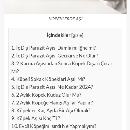
KÖPEKLERDE AŞI
İçindekiler
[
gizle
]
1.
İç Dış Parazit Aşısı Damla mı İğne mi?
2.
İç Dış Parazit Aşısı Gecikirse Ne Olur?
3.
2 Karma Aşısından Sonra Köpek Dışarı Çıkar
Mı?
4.
Küpeli Sokak Köpekleri Aşılı Mı?
5.
İç Dış Parazit Aşısı Ne Kadar 2024?
6.
2 Aylık Köpek Kuduz Olur Mu?
7.
2 Aylık Köpeğe Hangi Aşılar Yapılır?
8.
Köpekler Kaç Ayda Bir Aşı Olmalı?
9.
Köpek Aşısı Kaç TL?
10.
Evcil Köpeğim Isırdı Ne Yapmalıyım?