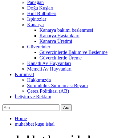
Papağan
Doğa Kuşları
Hint Bülbülleri
İspinozlar
Kanarya
Kanarya bakımı beslenmesi
Kanarya Hastalıkları
Kanarya Üretimi
Güvercinler
Güvercinlerde Bakım ve Beslenme
Güvercinlerde Üreme
Kanatlı Av Hayvanları
Memeli Av Hayvanları
Kurumsal
Hakkımızda
Sorumluluk Sınırlaması Beyanı
Çerez Politikası (AB)
İletişim ve Reklam
Arama:
Home
muhabbet kuşu ishal