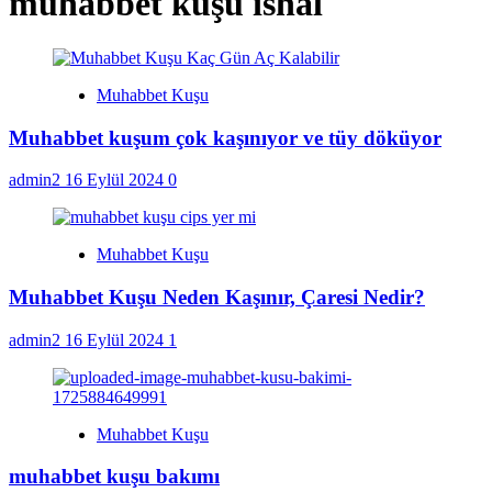
muhabbet kuşu ishal
Muhabbet Kuşu
Muhabbet kuşum çok kaşınıyor ve tüy döküyor
admin2
16 Eylül 2024
0
Muhabbet Kuşu
Muhabbet Kuşu Neden Kaşınır, Çaresi Nedir?
admin2
16 Eylül 2024
1
Muhabbet Kuşu
muhabbet kuşu bakımı