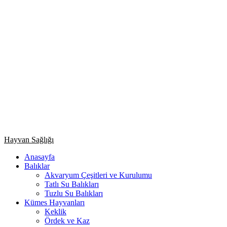
Primary
Hayvan Sağlığı
Menu
Anasayfa
Balıklar
Akvaryum Çeşitleri ve Kurulumu
Tatlı Su Balıkları
Tuzlu Su Balıkları
Kümes Hayvanları
Keklik
Ördek ve Kaz