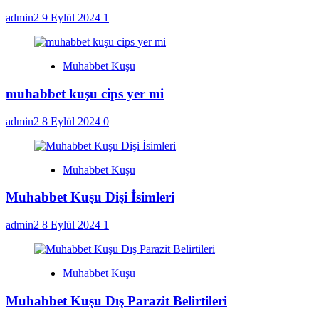
admin2
9 Eylül 2024
1
Muhabbet Kuşu
muhabbet kuşu cips yer mi
admin2
8 Eylül 2024
0
Muhabbet Kuşu
Muhabbet Kuşu Dişi İsimleri
admin2
8 Eylül 2024
1
Muhabbet Kuşu
Muhabbet Kuşu Dış Parazit Belirtileri