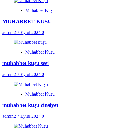
Muhabbet Kuşu
MUHABBET KUŞU
admin2
7 Eylül 2024
0
Muhabbet Kuşu
muhabbet kuşu sesi
admin2
7 Eylül 2024
0
Muhabbet Kuşu
muhabbet kuşu cinsiyet
admin2
7 Eylül 2024
0