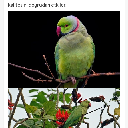
kalitesini doğrudan etkiler.