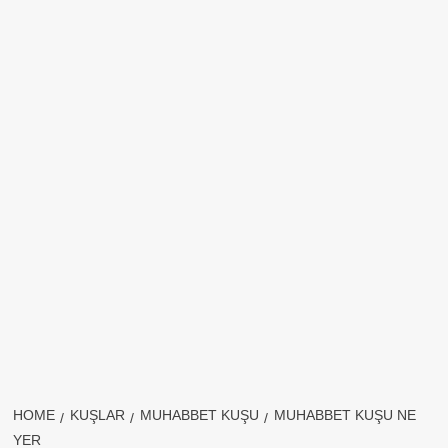
HOME
KUŞLAR
MUHABBET KUŞU
MUHABBET KUŞU NE
YER