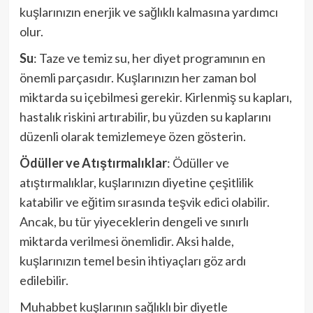
kuşlarınızın enerjik ve sağlıklı kalmasına yardımcı
olur.
Su
: Taze ve temiz su, her diyet programının en
önemli parçasıdır. Kuşlarınızın her zaman bol
miktarda su içebilmesi gerekir. Kirlenmiş su kapları,
hastalık riskini artırabilir, bu yüzden su kaplarını
düzenli olarak temizlemeye özen gösterin.
Ödüller ve Atıştırmalıklar
: Ödüller ve
atıştırmalıklar, kuşlarınızın diyetine çeşitlilik
katabilir ve eğitim sırasında teşvik edici olabilir.
Ancak, bu tür yiyeceklerin dengeli ve sınırlı
miktarda verilmesi önemlidir. Aksi halde,
kuşlarınızın temel besin ihtiyaçları göz ardı
edilebilir.
Muhabbet kuşlarının sağlıklı bir diyetle