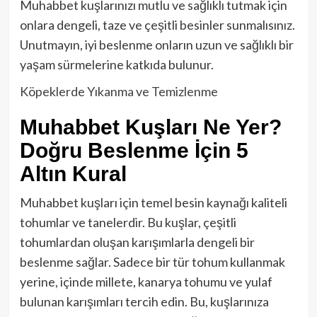
Muhabbet kuşlarınızı mutlu ve sağlıklı tutmak için
onlara dengeli, taze ve çeşitli besinler sunmalısınız.
Unutmayın, iyi beslenme onların uzun ve sağlıklı bir
yaşam sürmelerine katkıda bulunur.
Köpeklerde Yıkanma ve Temizlenme
Muhabbet Kuşları Ne Yer?
Doğru Beslenme İçin 5
Altın Kural
Muhabbet kuşları için temel besin kaynağı kaliteli
tohumlar ve tanelerdir. Bu kuşlar, çeşitli
tohumlardan oluşan karışımlarla dengeli bir
beslenme sağlar. Sadece bir tür tohum kullanmak
yerine, içinde millete, kanarya tohumu ve yulaf
bulunan karışımları tercih edin. Bu, kuşlarınıza