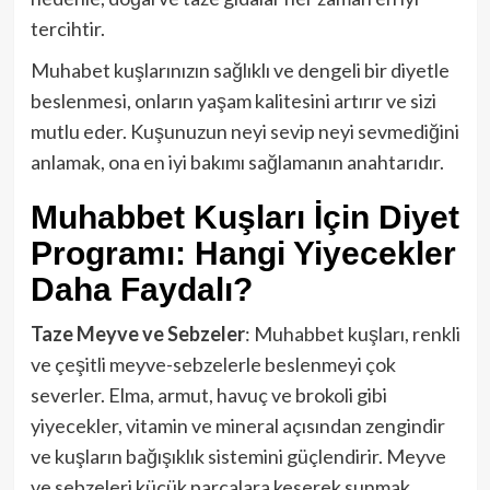
tercihtir.
Muhabet kuşlarınızın sağlıklı ve dengeli bir diyetle
beslenmesi, onların yaşam kalitesini artırır ve sizi
mutlu eder. Kuşunuzun neyi sevip neyi sevmediğini
anlamak, ona en iyi bakımı sağlamanın anahtarıdır.
Muhabbet Kuşları İçin Diyet
Programı: Hangi Yiyecekler
Daha Faydalı?
Taze Meyve ve Sebzeler
: Muhabbet kuşları, renkli
ve çeşitli meyve-sebzelerle beslenmeyi çok
severler. Elma, armut, havuç ve brokoli gibi
yiyecekler, vitamin ve mineral açısından zengindir
ve kuşların bağışıklık sistemini güçlendirir. Meyve
ve sebzeleri küçük parçalara keserek sunmak,