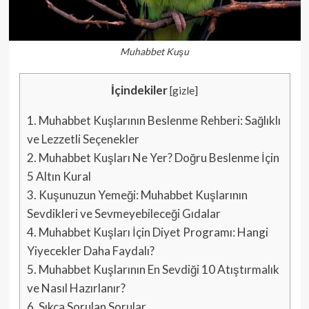
Muhabbet Kuşu
İçindekiler
[
gizle
]
1.
Muhabbet Kuşlarının Beslenme Rehberi: Sağlıklı
ve Lezzetli Seçenekler
2.
Muhabbet Kuşları Ne Yer? Doğru Beslenme İçin
5 Altın Kural
3.
Kuşunuzun Yemeği: Muhabbet Kuşlarının
Sevdikleri ve Sevmeyebileceği Gıdalar
4.
Muhabbet Kuşları İçin Diyet Programı: Hangi
Yiyecekler Daha Faydalı?
5.
Muhabbet Kuşlarının En Sevdiği 10 Atıştırmalık
ve Nasıl Hazırlanır?
6.
Sıkça Sorulan Sorular