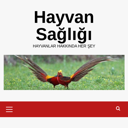
Skip
Hayvan
to
content
Sağlığı
HAYVANLAR HAKKINDA HER ŞEY
Primary
Menu