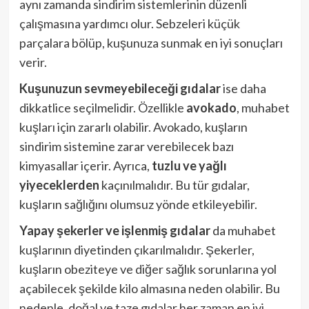
aynı zamanda sindirim sistemlerinin düzenli
çalışmasına yardımcı olur. Sebzeleri küçük
parçalara bölüp, kuşunuza sunmak en iyi sonuçları
verir.
Kuşunuzun sevmeyebileceği gıdalar
ise daha
dikkatlice seçilmelidir. Özellikle
avokado
, muhabet
kuşları için zararlı olabilir. Avokado, kuşların
sindirim sistemine zarar verebilecek bazı
kimyasallar içerir. Ayrıca,
tuzlu ve yağlı
yiyeceklerden
kaçınılmalıdır. Bu tür gıdalar,
kuşların sağlığını olumsuz yönde etkileyebilir.
Yapay şekerler ve işlenmiş gıdalar
da muhabet
kuşlarının diyetinden çıkarılmalıdır. Şekerler,
kuşların obeziteye ve diğer sağlık sorunlarına yol
açabilecek şekilde kilo almasına neden olabilir. Bu
nedenle, doğal ve taze gıdalar her zaman en iyi