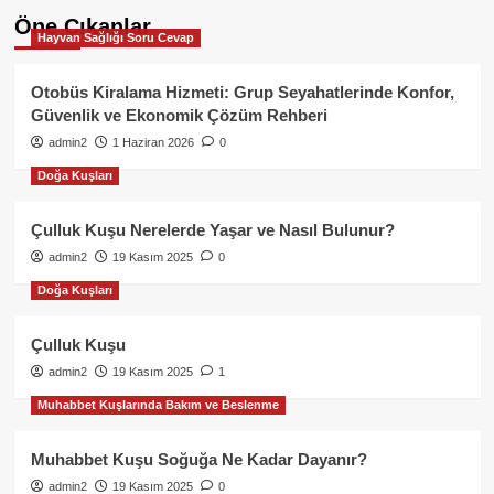
Öne Çıkanlar
Hayvan Sağlığı Soru Cevap
Otobüs Kiralama Hizmeti: Grup Seyahatlerinde Konfor,
Güvenlik ve Ekonomik Çözüm Rehberi
admin2
1 Haziran 2026
0
Doğa Kuşları
Çulluk Kuşu Nerelerde Yaşar ve Nasıl Bulunur?
admin2
19 Kasım 2025
0
Doğa Kuşları
Çulluk Kuşu
admin2
19 Kasım 2025
1
Muhabbet Kuşlarında Bakım ve Beslenme
Muhabbet Kuşu Soğuğa Ne Kadar Dayanır?
admin2
19 Kasım 2025
0