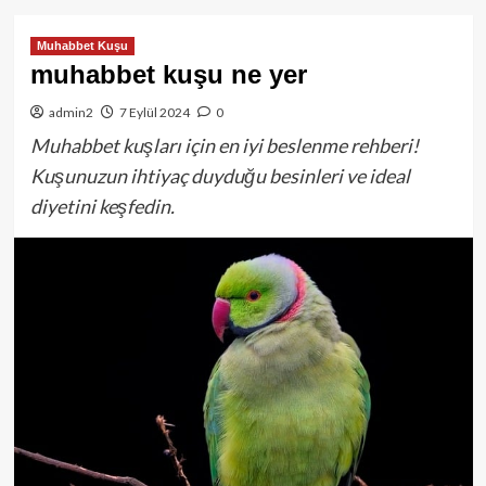
Muhabbet Kuşu
muhabbet kuşu ne yer
admin2
7 Eylül 2024
0
Muhabbet kuşları için en iyi beslenme rehberi!
Kuşunuzun ihtiyaç duyduğu besinleri ve ideal
diyetini keşfedin.