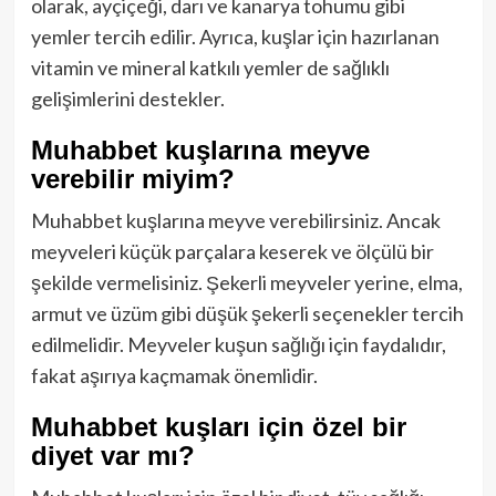
olarak, ayçiçeği, darı ve kanarya tohumu gibi
yemler tercih edilir. Ayrıca, kuşlar için hazırlanan
vitamin ve mineral katkılı yemler de sağlıklı
gelişimlerini destekler.
Muhabbet kuşlarına meyve
verebilir miyim?
Muhabbet kuşlarına meyve verebilirsiniz. Ancak
meyveleri küçük parçalara keserek ve ölçülü bir
şekilde vermelisiniz. Şekerli meyveler yerine, elma,
armut ve üzüm gibi düşük şekerli seçenekler tercih
edilmelidir. Meyveler kuşun sağlığı için faydalıdır,
fakat aşırıya kaçmamak önemlidir.
Muhabbet kuşları için özel bir
diyet var mı?