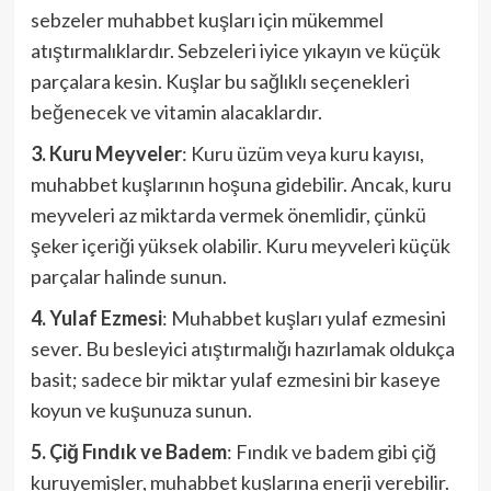
sebzeler muhabbet kuşları için mükemmel
atıştırmalıklardır. Sebzeleri iyice yıkayın ve küçük
parçalara kesin. Kuşlar bu sağlıklı seçenekleri
beğenecek ve vitamin alacaklardır.
3. Kuru Meyveler
: Kuru üzüm veya kuru kayısı,
muhabbet kuşlarının hoşuna gidebilir. Ancak, kuru
meyveleri az miktarda vermek önemlidir, çünkü
şeker içeriği yüksek olabilir. Kuru meyveleri küçük
parçalar halinde sunun.
4. Yulaf Ezmesi
: Muhabbet kuşları yulaf ezmesini
sever. Bu besleyici atıştırmalığı hazırlamak oldukça
basit; sadece bir miktar yulaf ezmesini bir kaseye
koyun ve kuşunuza sunun.
5. Çiğ Fındık ve Badem
: Fındık ve badem gibi çiğ
kuruyemişler, muhabbet kuşlarına enerji verebilir.