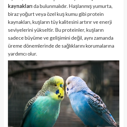
kaynakları
da bulunmalıdır. Haşlanmış yumurta,
biraz yoğurt veya özel kuş kumu gibi protein
kaynakları, kuşların tüy kalitesini artırır ve enerji
seviyelerini yükseltir. Bu proteinler, kuşların
sadece büyüme ve gelişimini değil, aynı zamanda
üreme dönemlerinde de sağlıklarını korumalarına
yardımcı olur.