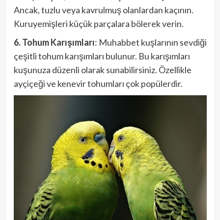
Ancak, tuzlu veya kavrulmuş olanlardan kaçının.
Kuruyemişleri küçük parçalara bölerek verin.
6. Tohum Karışımları
: Muhabbet kuşlarının sevdiği
çeşitli tohum karışımları bulunur. Bu karışımları
kuşunuza düzenli olarak sunabilirsiniz. Özellikle
ayçiçeği ve kenevir tohumları çok popülerdir.