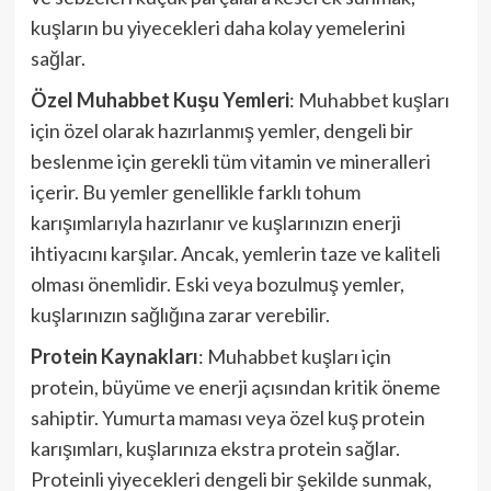
kuşların bu yiyecekleri daha kolay yemelerini
sağlar.
Özel Muhabbet Kuşu Yemleri
: Muhabbet kuşları
için özel olarak hazırlanmış yemler, dengeli bir
beslenme için gerekli tüm vitamin ve mineralleri
içerir. Bu yemler genellikle farklı tohum
karışımlarıyla hazırlanır ve kuşlarınızın enerji
ihtiyacını karşılar. Ancak, yemlerin taze ve kaliteli
olması önemlidir. Eski veya bozulmuş yemler,
kuşlarınızın sağlığına zarar verebilir.
Protein Kaynakları
: Muhabbet kuşları için
protein, büyüme ve enerji açısından kritik öneme
sahiptir. Yumurta maması veya özel kuş protein
karışımları, kuşlarınıza ekstra protein sağlar.
Proteinli yiyecekleri dengeli bir şekilde sunmak,