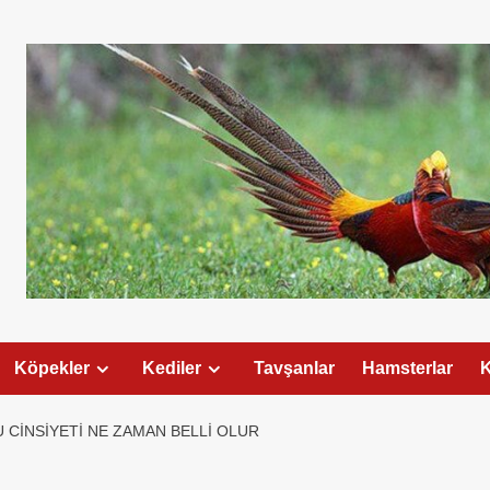
Köpekler
Kediler
Tavşanlar
Hamsterlar
K
CINSIYETI NE ZAMAN BELLI OLUR