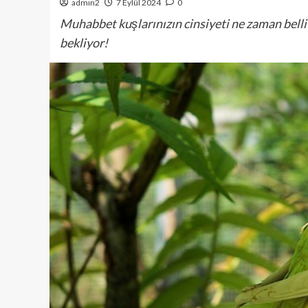
admin2
7 Eylül 2024
0
Muhabbet kuşlarınızın cinsiyeti ne zaman belli 
bekliyor!