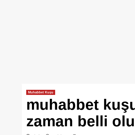
Muhabbet Kuşu
muhabbet kuşu 
zaman belli olu