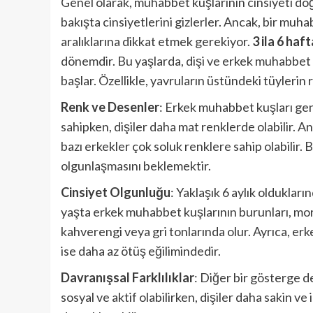
Genel olarak, muhabbet kuşlarının cinsiyeti do
bakışta cinsiyetlerini gizlerler. Ancak, bir muha
aralıklarına dikkat etmek gerekiyor.
3 ila 6 haft
dönemdir. Bu yaşlarda, dişi ve erkek muhabbet ku
başlar. Özellikle, yavruların üstündeki tüylerin 
Renk ve Desenler
: Erkek muhabbet kuşları gen
sahipken, dişiler daha mat renklerde olabilir. An
bazı erkekler çok soluk renklere sahip olabilir. 
olgunlaşmasını beklemektir.
Cinsiyet Olgunluğu
: Yaklaşık 6 aylık oldukları
yaşta erkek muhabbet kuşlarının burunları, moröt
kahverengi veya gri tonlarında olur. Ayrıca, erkek
ise daha az ötüş eğilimindedir.
Davranışsal Farklılıklar
: Diğer bir gösterge d
sosyal ve aktif olabilirken, dişiler daha sakin ve 