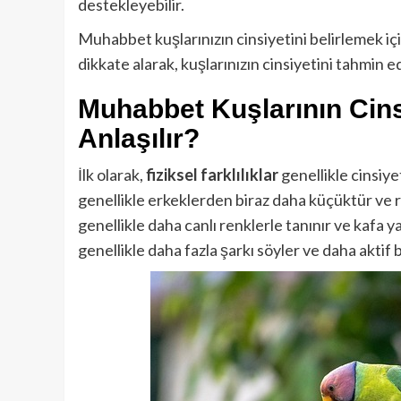
destekleyebilir.
Muhabbet kuşlarınızın cinsiyetini belirlemek iç
dikkate alarak, kuşlarınızın cinsiyetini tahmin ed
Muhabbet Kuşlarının Cins
Anlaşılır?
İlk olarak,
fiziksel farklılıklar
genellikle cinsiy
genellikle erkeklerden biraz daha küçüktür ve r
genellikle daha canlı renklerle tanınır ve kafa ya
genellikle daha fazla şarkı söyler ve daha aktif b