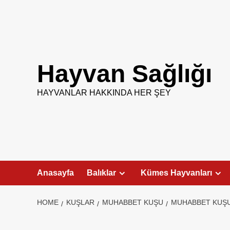
Skip
to
content
Hayvan Sağlığı
HAYVANLAR HAKKINDA HER ŞEY
Anasayfa
Balıklar
Kümes Hayvanları
HOME
KUŞLAR
MUHABBET KUŞU
MUHABBET KUŞU 