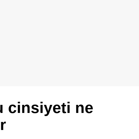
cinsiyeti ne
r