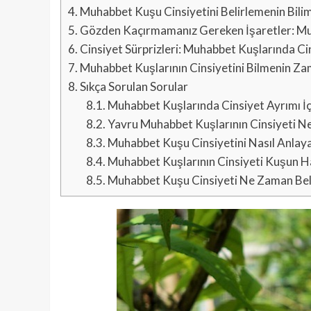
4.
Muhabbet Kuşu Cinsiyetini Belirlemenin Bilim
5.
Gözden Kaçırmamanız Gereken İşaretler: Muha
6.
Cinsiyet Sürprizleri: Muhabbet Kuşlarında C
7.
Muhabbet Kuşlarının Cinsiyetini Bilmenin Zaman
8.
Sıkça Sorulan Sorular
8.1.
Muhabbet Kuşlarında Cinsiyet Ayrımı İçi
8.2.
Yavru Muhabbet Kuşlarının Cinsiyeti Ne
8.3.
Muhabbet Kuşu Cinsiyetini Nasıl Anlaya
8.4.
Muhabbet Kuşlarının Cinsiyeti Kuşun Han
8.5.
Muhabbet Kuşu Cinsiyeti Ne Zaman Bell