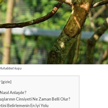
uhabbet kuşu
r
[
gizle
]
asıl Anlaşılır?
larının Cinsiyeti Ne Zaman Belli Olur?
ini Belirlemenin En İyi Yolu