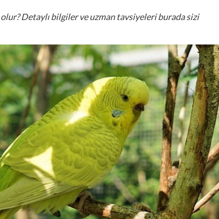
olur? Detaylı bilgiler ve uzman tavsiyeleri burada sizi