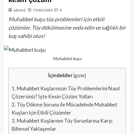
admin2
7 Eylül 2024
0
Muhabbet kuşu tüy problemleri için etkili
çözümler. Tüy dökülmesine veda edin ve sağlıklı bir
kuş sahibi olun!
Muhabbet kuşu
İçindekiler
[
gizle
]
1.
Muhabbet Kuşlarınızın Tüy Problemlerini Nasıl
Çözersiniz? İşte Kesin Çözüm Yolları
2.
Tüy Dökme Sorunu ile Mücadelede Muhabbet
Kuşları İçin Etkili Çözümler
3.
Muhabbet Kuşlarının Tüy Sorunlarına Karşı
Bilimsel Yaklaşımlar