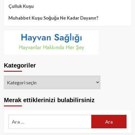
Çulluk Kuşu
Muhabbet Kuşu Soğuğa Ne Kadar Dayanır?
Kategoriler
Kategoriler
Merak ettiklerinizi bulabilirsiniz
Arama: