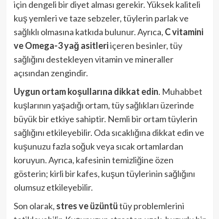
için dengeli bir diyet alması gerekir. Yüksek kaliteli
kuş yemleri ve taze sebzeler, tüylerin parlak ve
sağlıklı olmasına katkıda bulunur. Ayrıca,
C vitamini
ve Omega-3 yağ asitleri
içeren besinler, tüy
sağlığını destekleyen vitamin ve mineraller
açısından zengindir.
Uygun ortam koşullarına dikkat edin
. Muhabbet
kuşlarının yaşadığı ortam, tüy sağlıkları üzerinde
büyük bir etkiye sahiptir. Nemli bir ortam tüylerin
sağlığını etkileyebilir. Oda sıcaklığına dikkat edin ve
kuşunuzu fazla soğuk veya sıcak ortamlardan
koruyun. Ayrıca, kafesinin temizliğine özen
gösterin; kirli bir kafes, kuşun tüylerinin sağlığını
olumsuz etkileyebilir.
Son olarak,
stres ve üzüntü
tüy problemlerini