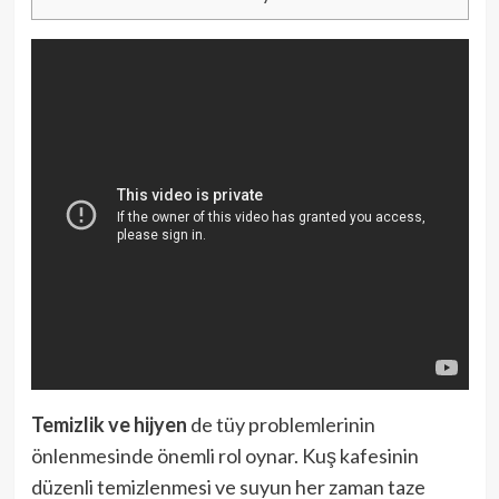
Temizlik ve hijyen
de tüy problemlerinin
önlenmesinde önemli rol oynar. Kuş kafesinin
düzenli temizlenmesi ve suyun her zaman taze