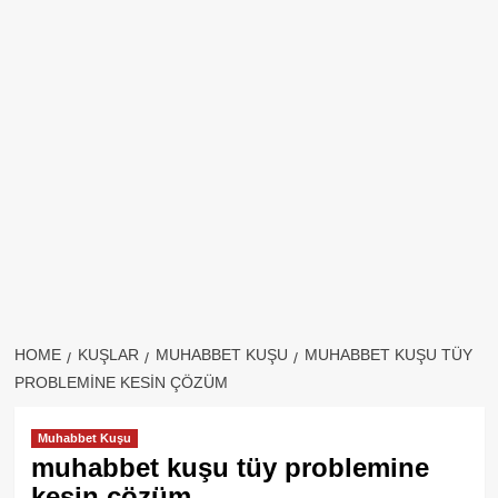
HOME
KUŞLAR
MUHABBET KUŞU
MUHABBET KUŞU TÜY
PROBLEMINE KESIN ÇÖZÜM
Muhabbet Kuşu
muhabbet kuşu tüy problemine
kesin çözüm