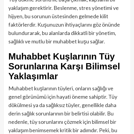
yaklaşım gerektirir. Beslenme, stres yönetimi ve
hijyen, bu sorunun üstesinden gelmede kilit
faktörlerdir. Kuşunuzun ihtiyaçlarını göz önünde
bulundurarak, bu alanlarda dikkatli bir yönetim,
sağlıklı ve mutlu bir muhabbet kuşu sağlar.
Muhabbet Kuşlarının Tüy
Sorunlarına Karşı Bilimsel
Yaklaşımlar
Muhabbet kuşlarının tüyleri, onların sağlığı ve
genel görünümü için hayati öneme sahiptir. Tüy
dökülmesi ya da sağlıksız tüyler, genellikle daha
derin sağlık sorunlarının bir belirtisi olabilir. Bu
nedenle, tüy sorunlarını çözmek için bilimsel bir
yaklaşım benimsemek kritik bir adımdır. Peki, bu