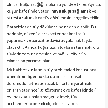
olması, kuşun sağlığını olumlu yönde etkiler. Ayrıca,
kuşun kafesinde yeterli
hava akışı sağlamak
ve
stresi azaltmak
da tüy dökülmesini engelleyebilir.
Parazitler
de tüy dökülmesine neden olabilir. Bu
nedenle, düzenli olarak veteriner kontrolü
yaptırmak ve parazit tedavisi uygulamak faydalı
olacaktır. Ayrıca, kuşunuzun tüylerini taramak, ölü
tüylerin temizlenmesine ve sağlıklı tüylerin
çıkmasına yardımcı olur.
Muhabbet kuşlarının tüy problemleri konusunda
önemli bir diğer nokta da
onların ruhsal
durumudur. Stresten uzak bir ortam yaratmak,
onlara yeterince ilgi göstermek ve kafes içindeki
oyuncaklarla onları meşgul etmek, tüy
problemlerini önemli ölçüde azaltabilir.