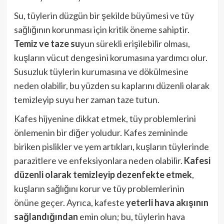
Su, tüylerin düzgün bir şekilde büyümesi ve tüy
sağlığının korunması için kritik öneme sahiptir.
Temiz ve taze su
yun sürekli erişilebilir olması,
kuşların vücut dengesini korumasına yardımcı olur.
Susuzluk tüylerin kurumasına ve dökülmesine
neden olabilir, bu yüzden su kaplarını düzenli olarak
temizleyip suyu her zaman taze tutun.
Kafes hijyenine dikkat etmek, tüy problemlerini
önlemenin bir diğer yoludur. Kafes zemininde
biriken pislikler ve yem artıkları, kuşların tüylerinde
parazitlere ve enfeksiyonlara neden olabilir.
Kafesi
düzenli olarak temizleyip dezenfekte etmek
,
kuşların sağlığını korur ve tüy problemlerinin
önüne geçer. Ayrıca, kafeste
yeterli hava akışının
sağlandığından
emin olun; bu, tüylerin hava