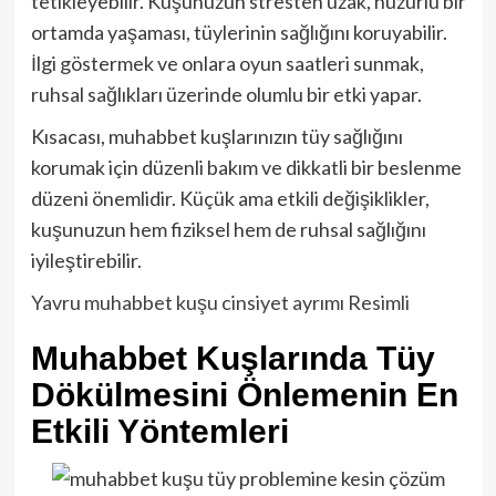
tetikleyebilir. Kuşunuzun stresten uzak, huzurlu bir
ortamda yaşaması, tüylerinin sağlığını koruyabilir.
İlgi göstermek ve onlara oyun saatleri sunmak,
ruhsal sağlıkları üzerinde olumlu bir etki yapar.
Kısacası, muhabbet kuşlarınızın tüy sağlığını
korumak için düzenli bakım ve dikkatli bir beslenme
düzeni önemlidir. Küçük ama etkili değişiklikler,
kuşunuzun hem fiziksel hem de ruhsal sağlığını
iyileştirebilir.
Yavru muhabbet kuşu cinsiyet ayrımı Resimli
Muhabbet Kuşlarında Tüy
Dökülmesini Önlemenin En
Etkili Yöntemleri