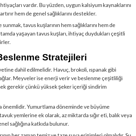
ihtiyaçları vardır. Bu yüzden, uygun kalsiyum kaynaklarını
rtırır hem de genel sağlıklarını destekler.
e sunmak, tavus kuşlarının hem sağlıklarını hem de
ortamda yaşayan tavus kuşları, ihtiyaç duydukları çeşitli
rler.
Beslenme Stratejileri
etine dahil edilmelidir. Havuç, brokoli, ıspanak gibi
ağlar. Meyveler ise enerji verir ve beslenme çeşitliliği
k gerekir çünkü yüksek şeker içeriği sindirim
kça önemlidir. Yumurtlama döneminde ve büyüme
tavuk yemlerine ek olarak, az miktarda sığır eti, balık veya
enel sağlığına katkıda bulunur.
ının her zaman temiz ve taze suya erişimleri olmalıdır. Su,