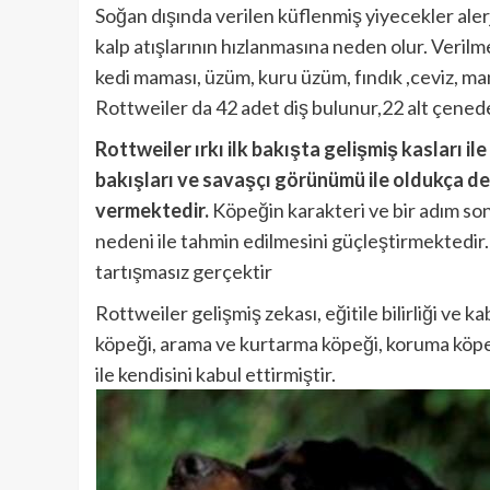
Soğan dışında verilen küflenmiş yiyecekler aler
kalp atışlarının hızlanmasına neden olur. Veri
kedi maması, üzüm, kuru üzüm, fındık ,ceviz, man
Rottweiler da 42 adet diş bulunur,22 alt çenede
Rottweiler ırkı ilk bakışta gelişmiş kasları i
bakışları ve savaşçı görünümü ile oldukça den
vermektedir.
Köpeğin karakteri ve bir adım son
nedeni ile tahmin edilmesini güçleştirmektedir. 
tartışmasız gerçektir
Rottweiler gelişmiş zekası, eğitile bilirliği ve kab
köpeği, arama ve kurtarma köpeği, koruma köpeği, 
ile kendisini kabul ettirmiştir.