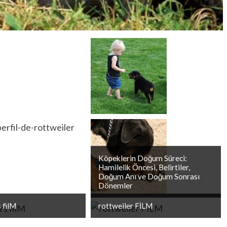
Köpeklerin Doğum Süreci:
Hamilelik Öncesi, Belirtiler,
Doğum Anı ve Doğum Sonrası
Dönemler
 filM
rottweiler FİLM