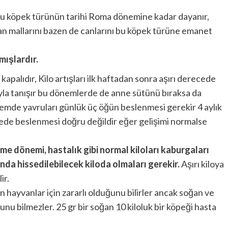
bu köpek türünün tarihi Roma dönemine kadar dayanır,
man mallarını bazen de canlarını bu köpek türüne emanet
mışlardır.
 kapalıdır, Kilo artışları ilk haftadan sonra aşırı derecede
ayla tanışır bu dönemlerde de anne sütünü bıraksa da
nemde yavruları günlük üç öğün beslenmesi gerekir 4 aylık
cede beslenmesi doğru değildir eğer gelişimi normalse
me dönemi, hastalık gibi normal kiloları kaburgaları
da hissedilebilecek kiloda olmaları gerekir.
Aşırı kiloya
ir.
in hayvanlar için zararlı olduğunu bilirler ancak soğan ve
unu bilmezler. 25 gr bir soğan 10 kiloluk bir köpeği hasta