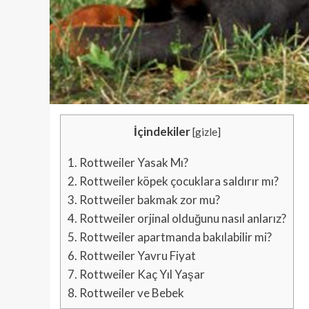
İçindekiler
[
gizle
]
1.
Rottweiler Yasak Mı?
2.
Rottweiler köpek çocuklara saldırır mı?
3.
Rottweiler bakmak zor mu?
4.
Rottweiler orjinal olduğunu nasıl anlarız?
5.
Rottweiler apartmanda bakılabilir mi?
6.
Rottweiler Yavru Fiyat
7.
Rottweiler Kaç Yıl Yaşar
8.
Rottweiler ve Bebek