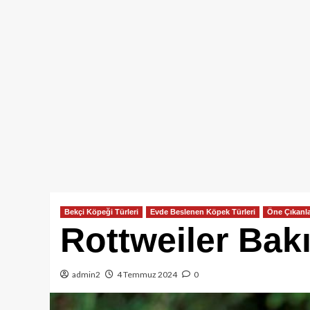
Bekçi Köpeği Türleri
Evde Beslenen Köpek Türleri
Öne Çıkanl
Rottweiler Bakı
admin2
4 Temmuz 2024
0