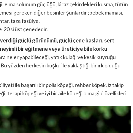
ji, elma solunum güçlüğü, kiraz çekirdekleri kusma, tütün
lmemesi gereken diğer besinler şunlardır ;bebek maması,
tar, taze fasülye.
 20 si üst çenededir.
le verdiği güçlü görünümü, güçlü çene kasları, sert
eyimli bir eğitmene veya üreticiye bile korku
ra neler yapabileceği, yatık kulağı ve kesik kuyruğu
Bu yüzden herkesin kuşku ile yaklaştığı bir ırk olduğu
iliyeti ile başarılı bir polis köpeği, rehber köpek, iz takip
terapi köpeği ve iyi bir aile köpeği olma gibi özellikleri