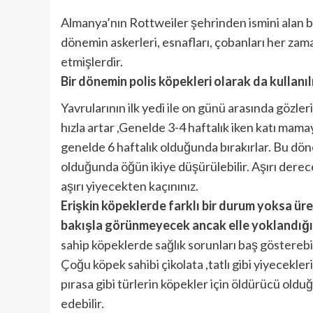
Almanya’nın Rottweiler şehrinden ismini alan 
dönemin askerleri, esnafları, çobanları her za
etmişlerdir.
Bir dönemin polis köpekleri olarak da kullanıl
Yavrularının ilk yedi ile on günü arasında gözleri
hızla artar ,Genelde 3-4 haftalık iken katı mam
genelde 6 haftalık olduğunda bırakırlar. Bu dö
olduğunda öğün ikiye düşürülebilir. Aşırı dere
aşırı yiyecekten kaçınınız.
Erişkin köpeklerde farklı bir durum yoksa üre
bakışla görünmeyecek ancak elle yoklandığın
sahip köpeklerde sağlık sorunları baş gösterebil
Çoğu köpek sahibi çikolata ,tatlı gibi yiyecekler
pırasa gibi türlerin köpekler için öldürücü olduğ
edebilir.