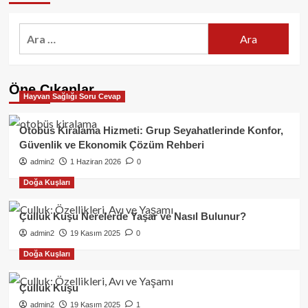
Arama:
Öne Çıkanlar
Hayvan Sağlığı Soru Cevap
Otobüs Kiralama Hizmeti: Grup Seyahatlerinde Konfor,
Güvenlik ve Ekonomik Çözüm Rehberi
admin2
1 Haziran 2026
0
Doğa Kuşları
Çulluk Kuşu Nerelerde Yaşar ve Nasıl Bulunur?
admin2
19 Kasım 2025
0
Doğa Kuşları
Çulluk Kuşu
admin2
19 Kasım 2025
1