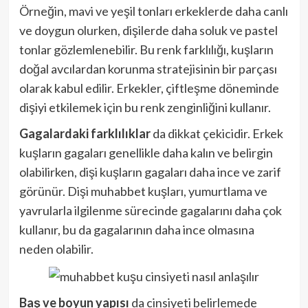
Örneğin, mavi ve yeşil tonları erkeklerde daha canlı
ve doygun olurken, dişilerde daha soluk ve pastel
tonlar gözlemlenebilir. Bu renk farklılığı, kuşların
doğal avcılardan korunma stratejisinin bir parçası
olarak kabul edilir. Erkekler, çiftleşme döneminde
dişiyi etkilemek için bu renk zenginliğini kullanır.
Gagalardaki farklılıklar
da dikkat çekicidir. Erkek
kuşların gagaları genellikle daha kalın ve belirgin
olabilirken, dişi kuşların gagaları daha ince ve zarif
görünür. Dişi muhabbet kuşları, yumurtlama ve
yavrularla ilgilenme sürecinde gagalarını daha çok
kullanır, bu da gagalarının daha ince olmasına
neden olabilir.
Baş ve boyun yapısı
da cinsiyeti belirlemede