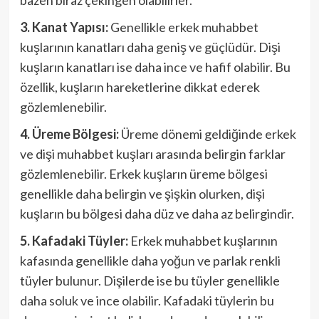
3. Kanat Yapısı:
Genellikle erkek muhabbet
kuşlarının kanatları daha geniş ve güçlüdür. Dişi
kuşların kanatları ise daha ince ve hafif olabilir. Bu
özellik, kuşların hareketlerine dikkat ederek
gözlemlenebilir.
4. Üreme Bölgesi:
Üreme dönemi geldiğinde erkek
ve dişi muhabbet kuşları arasında belirgin farklar
gözlemlenebilir. Erkek kuşların üreme bölgesi
genellikle daha belirgin ve şişkin olurken, dişi
kuşların bu bölgesi daha düz ve daha az belirgindir.
5. Kafadaki Tüyler:
Erkek muhabbet kuşlarının
kafasında genellikle daha yoğun ve parlak renkli
tüyler bulunur. Dişilerde ise bu tüyler genellikle
daha soluk ve ince olabilir. Kafadaki tüylerin bu