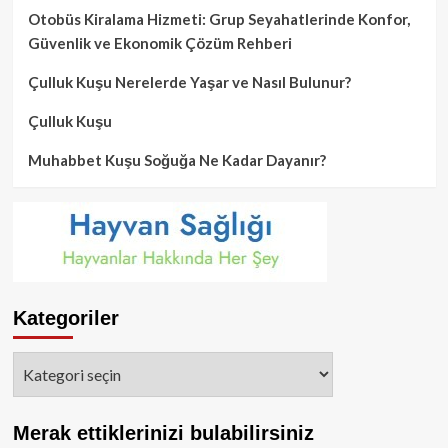
Otobüs Kiralama Hizmeti: Grup Seyahatlerinde Konfor,
Güvenlik ve Ekonomik Çözüm Rehberi
Çulluk Kuşu Nerelerde Yaşar ve Nasıl Bulunur?
Çulluk Kuşu
Muhabbet Kuşu Soğuğa Ne Kadar Dayanır?
Kategoriler
Kategoriler
Merak ettiklerinizi bulabilirsiniz