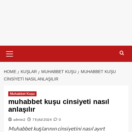
Primary
Menu
HOME
KUŞLAR
MUHABBET KUŞU
MUHABBET KUŞU
CINSIYETI NASIL ANLAŞILIR
Muhabbet Kuşu
muhabbet kuşu cinsiyeti nasıl
anlaşılır
admin2
7 Eylül 2024
0
Muhabbet kuşlarının cinsiyetini nasıl ayırt