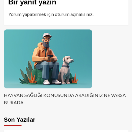
Bir yanıt yazın
Yorum yapabilmek için
oturum açmalısınız
.
HAYVAN SAĞLIĞI KONUSUNDA ARADIĞINIZ NE VARSA
BURADA.
Son Yazılar