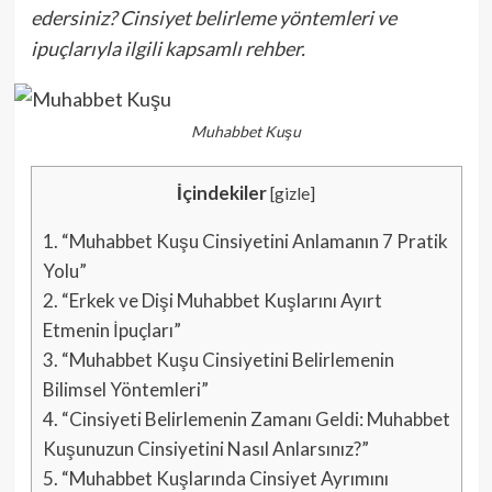
edersiniz? Cinsiyet belirleme yöntemleri ve
ipuçlarıyla ilgili kapsamlı rehber.
Muhabbet Kuşu
İçindekiler
[
gizle
]
1.
“Muhabbet Kuşu Cinsiyetini Anlamanın 7 Pratik
Yolu”
2.
“Erkek ve Dişi Muhabbet Kuşlarını Ayırt
Etmenin İpuçları”
3.
“Muhabbet Kuşu Cinsiyetini Belirlemenin
Bilimsel Yöntemleri”
4.
“Cinsiyeti Belirlemenin Zamanı Geldi: Muhabbet
Kuşunuzun Cinsiyetini Nasıl Anlarsınız?”
5.
“Muhabbet Kuşlarında Cinsiyet Ayrımını