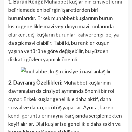
1. Burun Rengi:
Muhabbet kuşlarının cinsiyetlerini
belirlemede en belirgin işaretlerden biri
burunlarıdır. Erkek muhabbet kuşlarının burun
kısmı genellikle mavi veya koyu mavi tonlarında
olurken, dişi kuşların burunları kahverengi, bej ya
da açık mavi olabilir. Tabii ki, bu renkler kuşun
yaşına ve türüne göre değişebilir, bu yüzden
dikkatli gözlem yapmak önemli.
2. Davranış Özellikleri:
Muhabbet kuşlarının
davranışları da cinsiyet ayrımında önemli bir rol
oynar. Erkek kuşlar genellikle daha aktif, daha
sosyal ve daha çok ötüş yaparlar. Ayrıca, bazen
kendi görüntülerini ayna karşısında sergilemekten
keyif alırlar. Dişi kuşlar ise genellikle daha sakin ve
bazen biraz çekingen olabilirler.