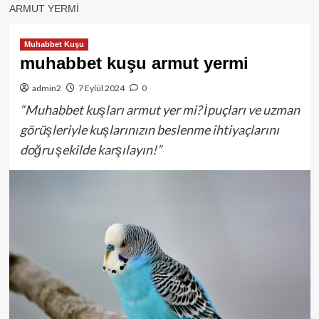
ARMUT YERMI
Muhabbet Kuşu
muhabbet kuşu armut yermi
admin2
7 Eylül 2024
0
“Muhabbet kuşları armut yer mi? İpuçları ve uzman
görüşleriyle kuşlarınızın beslenme ihtiyaçlarını
doğru şekilde karşılayın!”