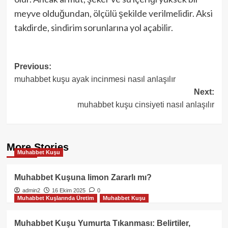
meyve olduğundan, ölçülü şekilde verilmelidir. Aksi
takdirde, sindirim sorunlarına yol açabilir.
Post
Previous:
muhabbet kuşu ayak incinmesi nasıl anlaşılır
navigation
Next:
muhabbet kuşu cinsiyeti nasıl anlaşılır
More Stories
Muhabbet Kuşu
Muhabbet Kuşuna limon Zararlı mı?
admin2
16 Ekim 2025
0
Muhabbet Kuşlarında Üretim
Muhabbet Kuşu
Muhabbet Kuşu Yumurta Tıkanması: Belirtiler,