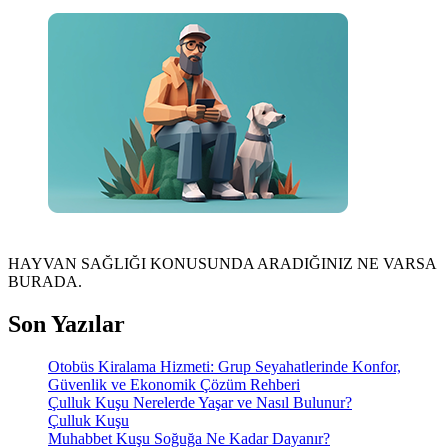
sayfalaması
HAYVAN SAĞLIĞI KONUSUNDA ARADIĞINIZ NE VARSA
BURADA.
Son Yazılar
Otobüs Kiralama Hizmeti: Grup Seyahatlerinde Konfor,
Güvenlik ve Ekonomik Çözüm Rehberi
Çulluk Kuşu Nerelerde Yaşar ve Nasıl Bulunur?
Çulluk Kuşu
Muhabbet Kuşu Soğuğa Ne Kadar Dayanır?