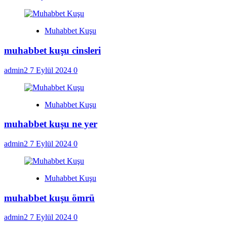
Muhabbet Kuşu
muhabbet kuşu cinsleri
admin2
7 Eylül 2024
0
Muhabbet Kuşu
muhabbet kuşu ne yer
admin2
7 Eylül 2024
0
Muhabbet Kuşu
muhabbet kuşu ömrü
admin2
7 Eylül 2024
0