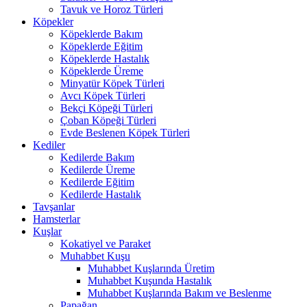
Tavuk ve Horoz Türleri
Köpekler
Köpeklerde Bakım
Köpeklerde Eğitim
Köpeklerde Hastalık
Köpeklerde Üreme
Minyatür Köpek Türleri
Avcı Köpek Türleri
Bekçi Köpeği Türleri
Çoban Köpeği Türleri
Evde Beslenen Köpek Türleri
Kediler
Kedilerde Bakım
Kedilerde Üreme
Kedilerde Eğitim
Kedilerde Hastalık
Tavşanlar
Hamsterlar
Kuşlar
Kokatiyel ve Paraket
Muhabbet Kuşu
Muhabbet Kuşlarında Üretim
Muhabbet Kuşunda Hastalık
Muhabbet Kuşlarında Bakım ve Beslenme
Papağan