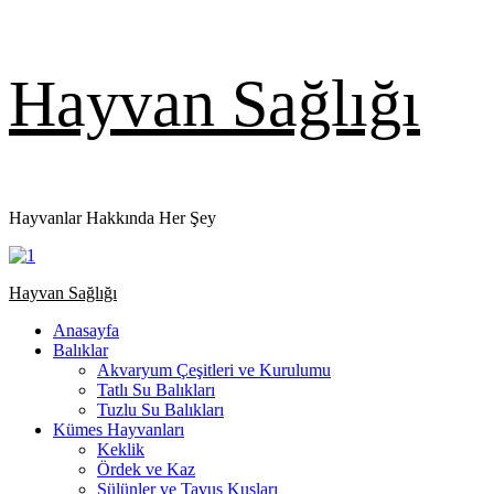
Skip
Hayvan Sağlığı
to
content
Hayvanlar Hakkında Her Şey
Primary
Hayvan Sağlığı
Menu
Anasayfa
Balıklar
Akvaryum Çeşitleri ve Kurulumu
Tatlı Su Balıkları
Tuzlu Su Balıkları
Kümes Hayvanları
Keklik
Ördek ve Kaz
Sülünler ve Tavus Kuşları