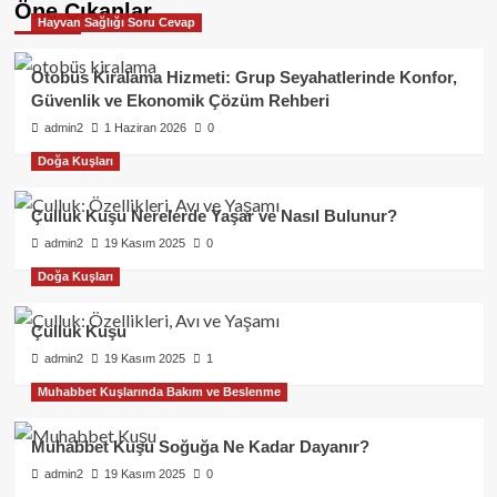
Öne Çıkanlar
Hayvan Sağlığı Soru Cevap
Otobüs Kiralama Hizmeti: Grup Seyahatlerinde Konfor,
Güvenlik ve Ekonomik Çözüm Rehberi
admin2
1 Haziran 2026
0
Doğa Kuşları
Çulluk Kuşu Nerelerde Yaşar ve Nasıl Bulunur?
admin2
19 Kasım 2025
0
Doğa Kuşları
Çulluk Kuşu
admin2
19 Kasım 2025
1
Muhabbet Kuşlarında Bakım ve Beslenme
Muhabbet Kuşu Soğuğa Ne Kadar Dayanır?
admin2
19 Kasım 2025
0