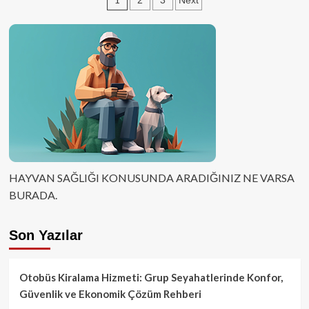
Yazı
2
3
Next
sayfalaması
HAYVAN SAĞLIĞI KONUSUNDA ARADIĞINIZ NE VARSA
BURADA.
Son Yazılar
Otobüs Kiralama Hizmeti: Grup Seyahatlerinde Konfor,
Güvenlik ve Ekonomik Çözüm Rehberi