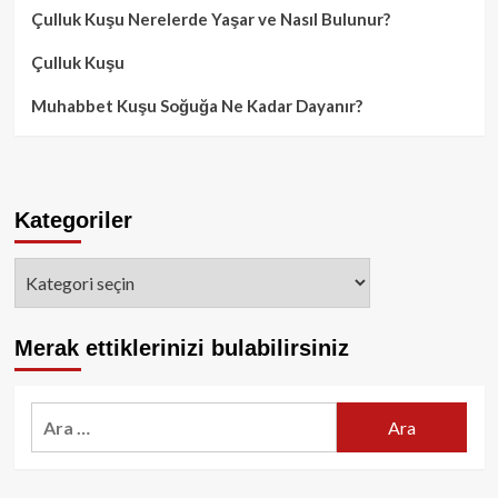
Çulluk Kuşu Nerelerde Yaşar ve Nasıl Bulunur?
Çulluk Kuşu
Muhabbet Kuşu Soğuğa Ne Kadar Dayanır?
Kategoriler
Kategoriler
Merak ettiklerinizi bulabilirsiniz
Arama: