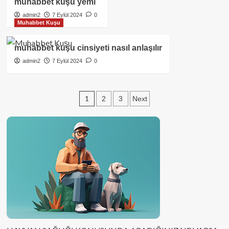
muhabbet kuşu yemi
admin2
7 Eylül 2024
0
Muhabbet Kuşu
muhabbet kuşu cinsiyeti nasıl anlaşılır
admin2
7 Eylül 2024
0
Yazı
1
2
3
Next
sayfalaması