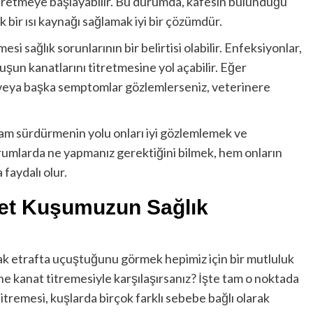
itretmeye başlayabilir. Bu durumda, kafesin bulunduğu
k bir ısı kaynağı sağlamak iyi bir çözümdür.
si sağlık sorunlarının bir belirtisi olabilir. Enfeksiyonlar,
uşun kanatlarını titretmesine yol açabilir. Eğer
veya başka semptomlar gözlemlerseniz, veterinere
şam sürdürmenin yolu onları iyi gözlemlemek ve
rumlarda ne yapmanız gerektiğini bilmek, hem onların
 faydalı olur.
et Kuşumuzun Sağlık
ak etrafta uçuştuğunu görmek hepimiz için bir mutluluk
ne kanat titremesiyle karşılaşırsanız? İşte tam o noktada
itremesi, kuşlarda birçok farklı sebebe bağlı olarak