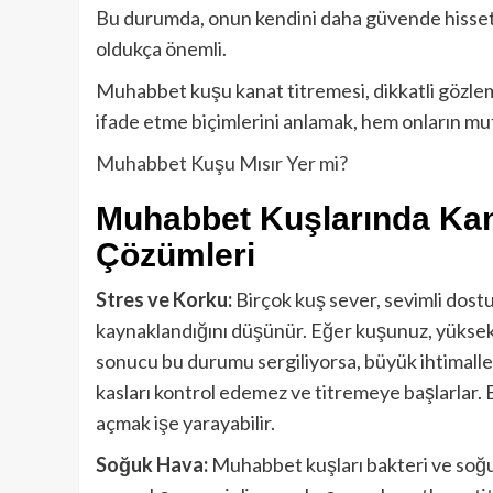
Bu durumda, onun kendini daha güvende hissetm
oldukça önemli.
Muhabbet kuşu kanat titremesi, dikkatli gözlem
ifade etme biçimlerini anlamak, hem onların mutl
Muhabbet Kuşu Mısır Yer mi?
Muhabbet Kuşlarında Kana
Çözümleri
Stres ve Korku:
Birçok kuş sever, sevimli dos
kaynaklandığını düşünür. Eğer kuşunuz, yüksek s
sonucu bu durumu sergiliyorsa, büyük ihtimalle 
kasları kontrol edemez ve titremeye başlarlar. 
açmak işe yarayabilir.
Soğuk Hava:
Muhabbet kuşları bakteri ve soğuk