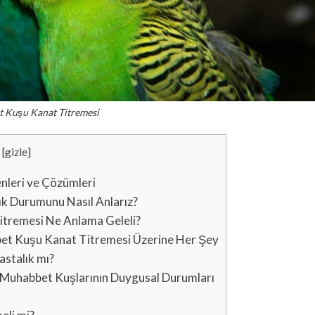
 Kuşu Kanat Titremesi
[
gizle
]
leri ve Çözümleri
k Durumunu Nasıl Anlarız?
itremesi Ne Anlama Geleli?
bet Kuşu Kanat Titremesi Üzerine Her Şey
stalık mı?
e Muhabbet Kuşlarının Duygusal Durumları