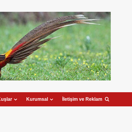
uşlar
Kurumsal
İletişim ve Reklam