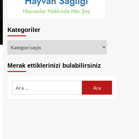
Kategoriler
Kategoriler
Merak ettiklerinizi bulabilirsiniz
Arama: