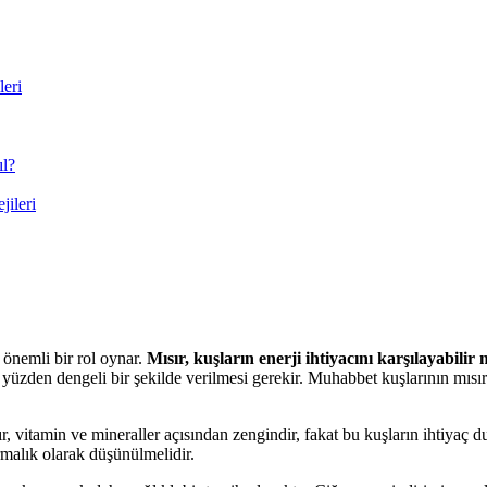
leri
ıl?
jileri
 önemli bir rol oynar.
Mısır, kuşların enerji ihtiyacını karşılayabilir 
bu yüzden dengeli bir şekilde verilmesi gerekir. Muhabbet kuşlarının mısırı
r, vitamin ve mineraller açısından zengindir, fakat bu kuşların ihtiyaç
ırmalık olarak düşünülmelidir.