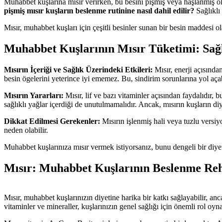
Muhabbet kuşlarına mısır verirken, bu besini pişmiş veya haşlanmış olara
pişmiş mısır kuşların beslenme rutinine nasıl dahil edilir?
Sağlıklı 
Mısır, muhabbet kuşları için çeşitli besinler sunan bir besin maddesi o
Muhabbet Kuşlarının Mısır Tüketimi: Sağl
Mısırın İçeriği ve Sağlık Üzerindeki Etkileri:
Mısır, enerji açısında
besin ögelerini yeterince iyi ememez. Bu, sindirim sorunlarına yol açabil
Mısırın Yararları:
Mısır, lif ve bazı vitaminler açısından faydalıdır, 
sağlıklı yağlar içerdiği de unutulmamalıdır. Ancak, mısırın kuşların di
Dikkat Edilmesi Gerekenler:
Mısırın işlenmiş hali veya tuzlu versiyo
neden olabilir.
Muhabbet kuşlarınıza mısır vermek istiyorsanız, bunu dengeli bir diyeti
Mısır: Muhabbet Kuşlarının Beslenme Re
Mısır, muhabbet kuşlarınızın diyetine harika bir katkı sağlayabilir, 
vitaminler ve mineraller, kuşlarınızın genel sağlığı için önemli rol oyna