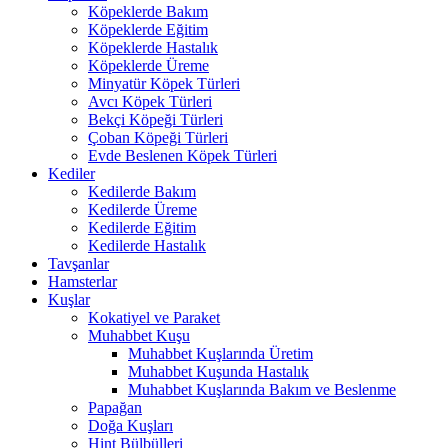
Köpeklerde Bakım
Köpeklerde Eğitim
Köpeklerde Hastalık
Köpeklerde Üreme
Minyatür Köpek Türleri
Avcı Köpek Türleri
Bekçi Köpeği Türleri
Çoban Köpeği Türleri
Evde Beslenen Köpek Türleri
Kediler
Kedilerde Bakım
Kedilerde Üreme
Kedilerde Eğitim
Kedilerde Hastalık
Tavşanlar
Hamsterlar
Kuşlar
Kokatiyel ve Paraket
Muhabbet Kuşu
Muhabbet Kuşlarında Üretim
Muhabbet Kuşunda Hastalık
Muhabbet Kuşlarında Bakım ve Beslenme
Papağan
Doğa Kuşları
Hint Bülbülleri