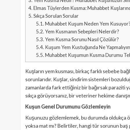
3.
Yem Kusma Nedir? Muhabbet Kuşunuzun Sıhhati
4.
Elmas Tüylerden Kusma: Muhabbet Kuşlarınd
5.
Sıkça Sorulan Sorular
5.1.
Muhabbet Kuşum Neden Yem Kusuyor
5.2.
Yem Kusmanın Sebepleri Nelerdir?
5.3.
Yem Kusma Sorunu Nasıl Çözülür?
5.4.
Kuşum Yem Kustuğunda Ne Yapmalıyı
5.5.
Muhabbet Kuşumun Kusma Durumu Tehli
Kuşların yem kusması, birkaç farklı sebebe bağlı o
sorunlarıdır. Kuşlar, sindirim sistemleri bozul
zamanlarda fark ettiğiniz bir bağırsak parazit
sıkça görüyorsanız, bir veteriner hekime danışmanı
Kuşun Genel Durumunu Gözlemleyin
Kuşunuzu gözlemlemek, bu durumda oldukça öneml
yoksa mat mı? Belirtiler, hangi tür sorunun baş 