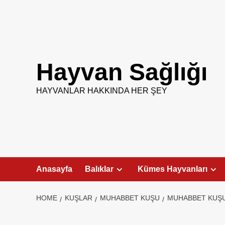
Skip
to
content
Hayvan Sağlığı
HAYVANLAR HAKKINDA HER ŞEY
Anasayfa
Balıklar
Kümes Hayvanları
HOME
KUŞLAR
MUHABBET KUŞU
MUHABBET KUŞU