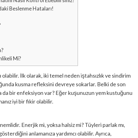
ni Nasıl Kontrol Edebilirsiniz?
aki Beslenme Hataları!
?
m?
keli Mi?
labilir. İlk olarak, iki temel neden iştahsızlık ve sindirim
duğunda kusma refleksini devreye sokarlar. Belki de son
i ya da bir enfeksiyon var? Eğer kuşunuzun yem kustuğunu
z iyi bir fikir olabilir.
idir. Enerjik mi, yoksa halsiz mi? Tüyleri parlak mı,
gösterdiğini anlamanıza yardımcı olabilir. Ayrıca,