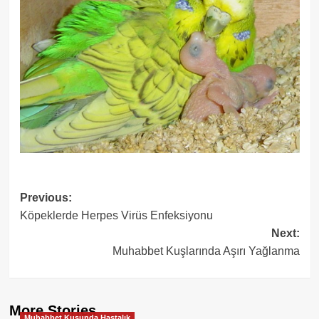
Post
Previous:
Köpeklerde Herpes Virüs Enfeksiyonu
navigation
Next:
Muhabbet Kuşlarında Aşırı Yağlanma
More Stories
Muhabbet Kuşunda Hastalık