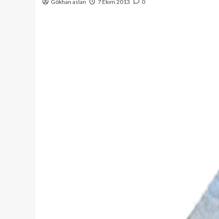
Gökhan aslan
7 Ekim 2013
0