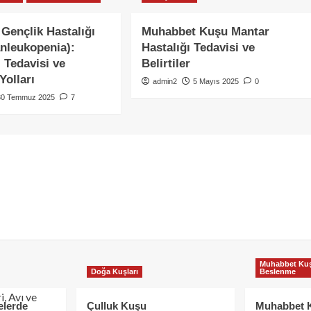
 Gençlik Hastalığı
Muhabbet Kuşu Mantar
anleukopenia):
Hastalığı Tedavisi ve
i, Tedavisi ve
Belirtiler
olları
admin2
5 Mayıs 2025
0
30 Temmuz 2025
7
Muhabbet Kuş
Doğa Kuşları
Beslenme
elerde
Çulluk Kuşu
Muhabbet 