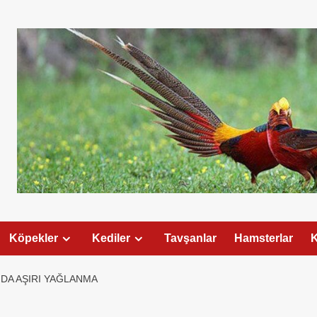
Köpekler
Kediler
Tavşanlar
Hamsterlar
K
DA AŞIRI YAĞLANMA