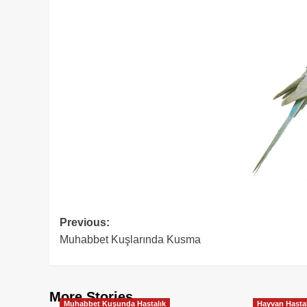
Post
Previous:
Muhabbet Kuşlarında Kusma
navigation
More Stories
Muhabbet Kuşunda Hastalık
Hayvan Hastal