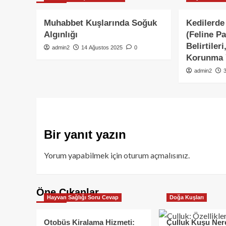
Muhabbet Kuşlarında Soğuk
Kedilerde
Algınlığı
(Feline P
Belirtiler
admin2
14 Ağustos 2025
0
Korunma Y
admin2
Bir yanıt yazın
Yorum yapabilmek için
oturum açmalısınız
.
Öne Çıkanlar
Hayvan Sağlığı Soru Cevap
Doğa Kuşları
Otobüs Kiralama Hizmeti:
Çulluk Kuşu Ner