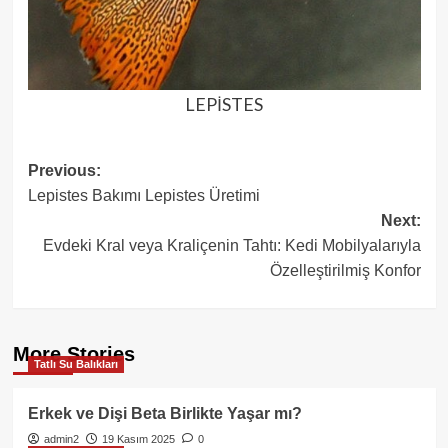
LEPİSTES
Post
Previous:
Lepistes Bakımı Lepistes Üretimi
navigation
Next:
Evdeki Kral veya Kraliçenin Tahtı: Kedi Mobilyalarıyla
Özelleştirilmiş Konfor
More Stories
Tatlı Su Balıkları
Erkek ve Dişi Beta Birlikte Yaşar mı?
admin2
19 Kasım 2025
0