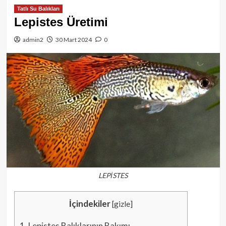
Tatlı Su Balıkları
Lepistes Üretimi
admin2
30 Mart 2024
0
LEPİSTES
İçindekiler
[
gizle
]
1.
Lepistes Balıklarının Bakımı