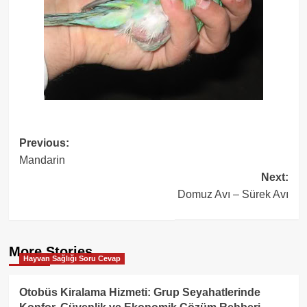
Post
Previous:
Mandarin
navigation
Next:
Domuz Avı – Sürek Avı
More Stories
Hayvan Sağlığı Soru Cevap
Otobüs Kiralama Hizmeti: Grup Seyahatlerinde