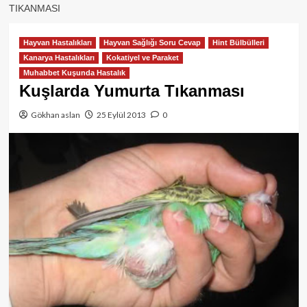
TIKANMASI
Hayvan Hastalıkları
Hayvan Sağlığı Soru Cevap
Hint Bülbülleri
Kanarya Hastalıkları
Kokatiyel ve Paraket
Muhabbet Kuşunda Hastalık
Kuşlarda Yumurta Tıkanması
Gökhan aslan
25 Eylül 2013
0