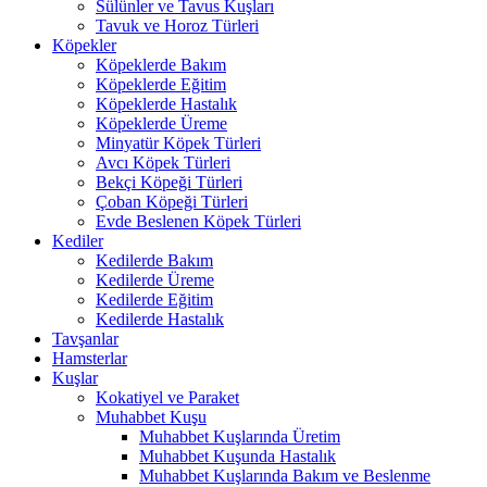
Sülünler ve Tavus Kuşları
Tavuk ve Horoz Türleri
Köpekler
Köpeklerde Bakım
Köpeklerde Eğitim
Köpeklerde Hastalık
Köpeklerde Üreme
Minyatür Köpek Türleri
Avcı Köpek Türleri
Bekçi Köpeği Türleri
Çoban Köpeği Türleri
Evde Beslenen Köpek Türleri
Kediler
Kedilerde Bakım
Kedilerde Üreme
Kedilerde Eğitim
Kedilerde Hastalık
Tavşanlar
Hamsterlar
Kuşlar
Kokatiyel ve Paraket
Muhabbet Kuşu
Muhabbet Kuşlarında Üretim
Muhabbet Kuşunda Hastalık
Muhabbet Kuşlarında Bakım ve Beslenme