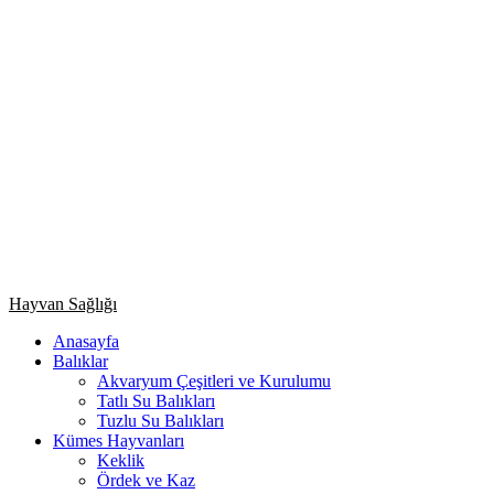
Primary
Hayvan Sağlığı
Menu
Anasayfa
Balıklar
Akvaryum Çeşitleri ve Kurulumu
Tatlı Su Balıkları
Tuzlu Su Balıkları
Kümes Hayvanları
Keklik
Ördek ve Kaz