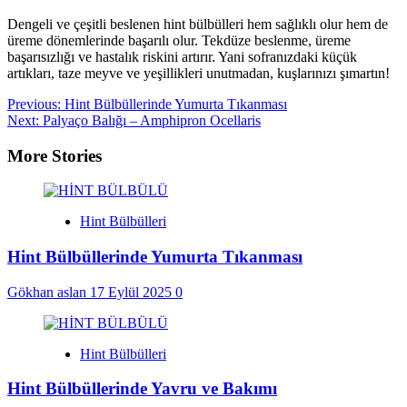
Dengeli ve çeşitli beslenen hint bülbülleri hem sağlıklı olur hem de
üreme dönemlerinde başarılı olur. Tekdüze beslenme, üreme
başarısızlığı ve hastalık riskini artırır. Yani sofranızdaki küçük
artıkları, taze meyve ve yeşillikleri unutmadan, kuşlarınızı şımartın!
Post
Previous:
Hint Bülbüllerinde Yumurta Tıkanması
Next:
Palyaço Balığı – Amphipron Ocellaris
navigation
More Stories
Hint Bülbülleri
Hint Bülbüllerinde Yumurta Tıkanması
Gökhan aslan
17 Eylül 2025
0
Hint Bülbülleri
Hint Bülbüllerinde Yavru ve Bakımı