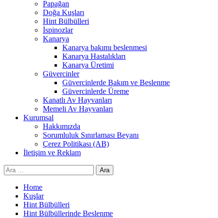
Papağan
Doğa Kuşları
Hint Bülbülleri
İspinozlar
Kanarya
Kanarya bakımı beslenmesi
Kanarya Hastalıkları
Kanarya Üretimi
Güvercinler
Güvercinlerde Bakım ve Beslenme
Güvercinlerde Üreme
Kanatlı Av Hayvanları
Memeli Av Hayvanları
Kurumsal
Hakkımızda
Sorumluluk Sınırlaması Beyanı
Çerez Politikası (AB)
İletişim ve Reklam
Arama:
Home
Kuşlar
Hint Bülbülleri
Hint Bülbüllerinde Beslenme