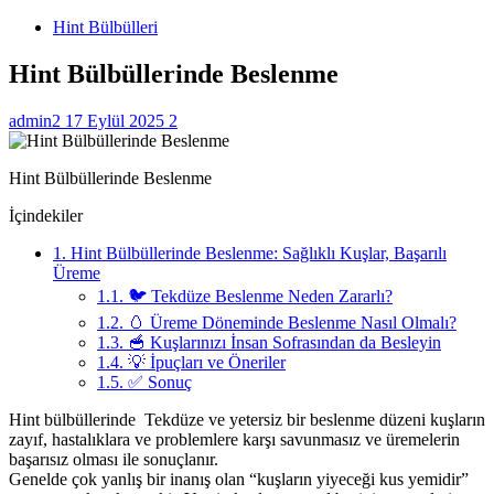
Hint Bülbülleri
Hint Bülbüllerinde Beslenme
admin2
17 Eylül 2025
2
Hint Bülbüllerinde Beslenme
İçindekiler
1.
Hint Bülbüllerinde Beslenme: Sağlıklı Kuşlar, Başarılı
Üreme
1.1.
🐦 Tekdüze Beslenme Neden Zararlı?
1.2.
🥚 Üreme Döneminde Beslenme Nasıl Olmalı?
1.3.
🥣 Kuşlarınızı İnsan Sofrasından da Besleyin
1.4.
💡 İpuçları ve Öneriler
1.5.
✅ Sonuç
Hint bülbüllerinde Tekdüze ve yetersiz bir beslenme düzeni kuşların
zayıf, hastalıklara ve problemlere karşı savunmasız ve üremelerin
başarısız olması ile sonuçlanır.
Genelde çok yanlış bir inanış olan “kuşların yiyeceği kus yemidir”