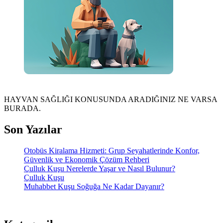
HAYVAN SAĞLIĞI KONUSUNDA ARADIĞINIZ NE VARSA
BURADA.
Son Yazılar
Otobüs Kiralama Hizmeti: Grup Seyahatlerinde Konfor,
Güvenlik ve Ekonomik Çözüm Rehberi
Çulluk Kuşu Nerelerde Yaşar ve Nasıl Bulunur?
Çulluk Kuşu
Muhabbet Kuşu Soğuğa Ne Kadar Dayanır?