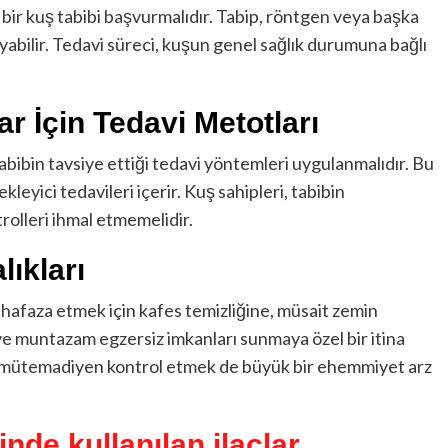
l bir kuş tabibi başvurmalıdır. Tabip, röntgen veya başka
oyabilir. Tedavi süreci, kuşun genel sağlık durumuna bağlı
r İçin Tedavi Metotları
abibin tavsiye ettiği tedavi yöntemleri uygulanmalıdır. Bu
leyici tedavileri içerir. Kuş sahipleri, tabibin
trolleri ihmal etmemelidir.
lıkları
muhafaza etmek için kafes temizliğine, müsait zemin
e muntazam egzersiz imkanları sunmaya özel bir itina
ını mütemadiyen kontrol etmek de büyük bir ehemmiyet arz
nde kullanılan ilaçlar