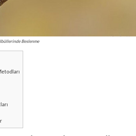
lbüllerinde Beslenme
Metodları
ları
r