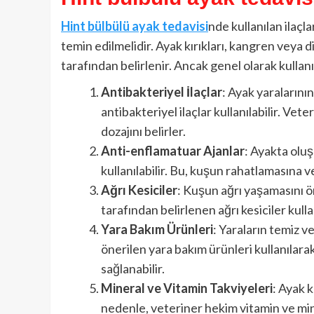
Hint bülbülü ayak tedavisi
nde kullanılan ilaçl
temin edilmelidir. Ayak kırıkları, kangren veya 
tarafından belirlenir. Ancak genel olarak kullanıla
Antibakteriyel İlaçlar
: Ayak yaralarını
antibakteriyel ilaçlar kullanılabilir. Vete
dozajını belirler.
Anti-enflamatuar Ajanlar
: Ayakta oluş
kullanılabilir. Bu, kuşun rahatlamasına v
Ağrı Kesiciler
: Kuşun ağrı yaşamasını ö
tarafından belirlenen ağrı kesiciler kullan
Yara Bakım Ürünleri
: Yaraların temiz v
önerilen yara bakım ürünleri kullanılarak
sağlanabilir.
Mineral ve Vitamin Takviyeleri
: Ayak k
nedenle, veteriner hekim vitamin ve mine