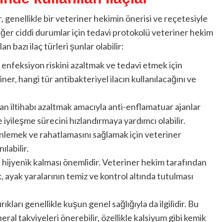
ar, genellikle bir veteriner hekimin önerisi ve reçetesiyle
diğer ciddi durumlar için tedavi protokolü veteriner hekim
n bazı ilaç türleri şunlar olabilir:
n enfeksiyon riskini azaltmak ve tedavi etmek için
riner, hangi tür antibakteriyel ilacın kullanılacağını ve
an iltihabı azaltmak amacıyla anti-enflamatuar ajanlar
e iyileşme sürecini hızlandırmaya yardımcı olabilir.
nlemek ve rahatlamasını sağlamak için veteriner
ılabilir.
e hijyenik kalması önemlidir. Veteriner hekim tarafından
, ayak yaralarının temiz ve kontrol altında tutulması
ırıkları genellikle kuşun genel sağlığıyla da ilgilidir. Bu
ral takviyeleri önerebilir, özellikle kalsiyum gibi kemik