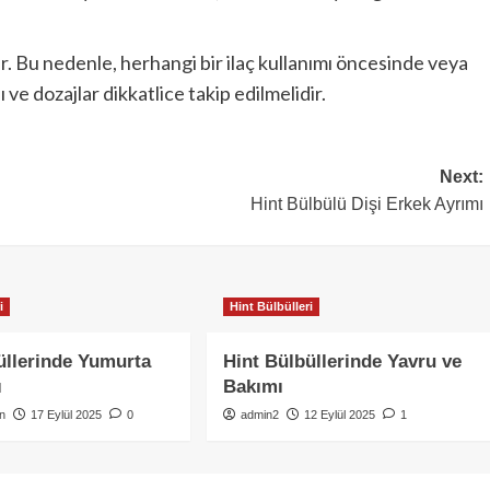
rdır. Bu nedenle, herhangi bir ilaç kullanımı öncesinde veya
ve dozajlar dikkatlice takip edilmelidir.
Next:
Hint Bülbülü Dişi Erkek Ayrımı
i
Hint Bülbülleri
üllerinde Yumurta
Hint Bülbüllerinde Yavru ve
ı
Bakımı
n
17 Eylül 2025
0
admin2
12 Eylül 2025
1