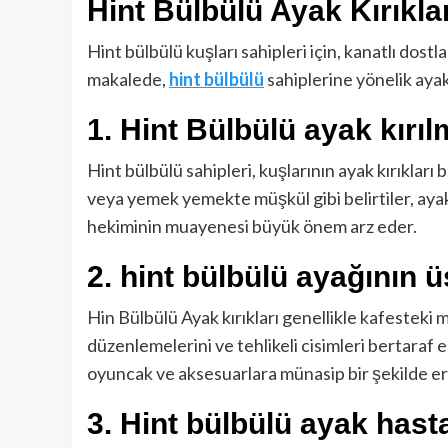
Hint Bülbülü Ayak Kırıkla
Hint bülbülü kuşları sahipleri için, kanatlı dost
makalede,
hint bülbülü
sahiplerine yönelik ayak
1. Hint Bülbülü ayak kırıl
Hint bülbülü sahipleri, kuşlarının ayak kırıkları 
veya yemek yemekte müşkül gibi belirtiler, ayak k
hekiminin muayenesi büyük önem arz eder.
2.
hint bülbülü ayağının 
Hin Bülbülü Ayak kırıkları genellikle kafesteki
düzenlemelerini ve tehlikeli cisimleri bertaraf e
oyuncak ve aksesuarlara münasip bir şekilde er
3.
Hint bülbülü ayak hasta