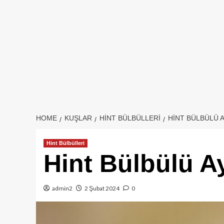
HOME
KUŞLAR
HINT BÜLBÜLLERI
HINT BÜLBÜLÜ A
Hint Bülbülleri
Hint Bülbülü A
admin2
2 Şubat 2024
0