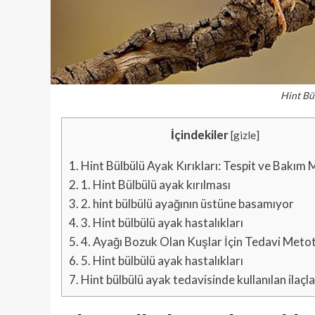
Hint Bü
İçindekiler
[
gizle
]
1.
Hint Bülbülü Ayak Kırıkları: Tespit ve Bakım 
2.
1. Hint Bülbülü ayak kırılması
3.
2. hint bülbülü ayağının üstüne basamıyor
4.
3. Hint bülbülü ayak hastalıkları
5.
4. Ayağı Bozuk Olan Kuşlar İçin Tedavi Metot
6.
5. Hint bülbülü ayak hastalıkları
7.
Hint bülbülü ayak tedavisinde kullanılan ilaçla