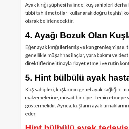
Ayak kırığı şüphesi halinde, kuş sahipleri derha
tıbbi tahlil metotları kullanarak doğru teşhisi k
olarak belirlenecektir.
4. Ayağı Bozuk Olan Kuşla
Eğer ayak kırığı ilerlemiş ve kangrenleşmişse, t
genellikle müşahhas ilaçlar, yara bakımı ve destek
direktiflerine itinayla riayet etmeli ve rutin kon
5.
Hint bülbülü ayak hasta
Kuş sahipleri, kuşlarının genel ayak sağlığını 
malzemelerine, müsait bir diyet temin etmeye v
göstermelidir. Ayrıca, kuşların ayak tırnaklar
eder.
Hint bülbülü ayak tedavisi