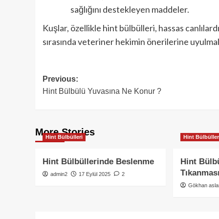
sağlığını destekleyen maddeler.
Kuşlar, özellikle hint bülbülleri, hassas canlıla
sırasında veteriner hekimin önerilerine uyulmalı 
Post
Previous:
Hint Bülbülü Yuvasına Ne Konur ?
navigation
More Stories
Hint Bülbülleri
Hint Bülbüller
Hint Bülbüllerinde Beslenme
Hint Bülb
Tıkanmas
admin2
17 Eylül 2025
2
Gökhan asla