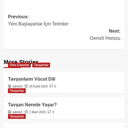
Post
Previous:
Yeni Başlayanlar İçin Terimler
navigation
Next:
Denizli Horozu
More Stories
Öne Çıkanlar
Tavşanlar
Tavşanların Vücut Dili
admin2
29 Eylül 2025
0
Tavşanlar
Tavşan Nerede Yaşar?
admin2
1 Mart 2025
3
Tavşanlar