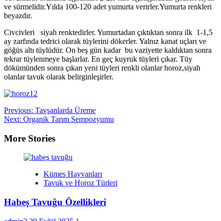
ve sürmelidir.Yılda 100-120 adet yumurta verirler.Yumurta renkleri
beyazdır.
Civcivleri siyah renktedirler. Yumurtadan çıktıktan sonra ilk 1-1,5
ay zarfında tedrici olarak tüylerini dökerler. Yalnız kanat uçları ve
göğüs altı tüylüdür. On beş gün kadar bu vaziyette kaldıktan sonra
tekrar tüylenmeye başlarlar. En geç kuyruk tüyleri çıkar. Tüy
dökümünden sonra çıkan yeni tüyleri renkli olanlar horoz,siyah
olanlar tavuk olarak belirginleşirler.
Post
Previous:
Tavşanlarda Üreme
Next:
Organik Tarım Sempozyumu
navigation
More Stories
Kümes Hayvanları
Tavuk ve Horoz Türleri
Habeş Tavuğu Özellikleri