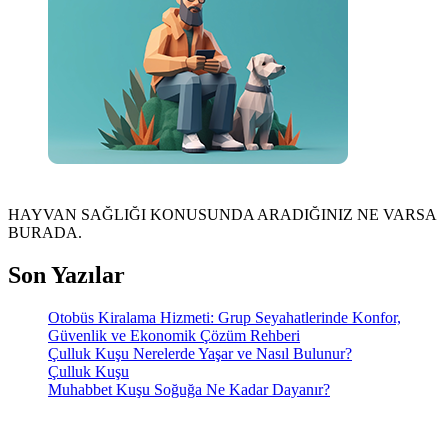
HAYVAN SAĞLIĞI KONUSUNDA ARADIĞINIZ NE VARSA
BURADA.
Son Yazılar
Otobüs Kiralama Hizmeti: Grup Seyahatlerinde Konfor,
Güvenlik ve Ekonomik Çözüm Rehberi
Çulluk Kuşu Nerelerde Yaşar ve Nasıl Bulunur?
Çulluk Kuşu
Muhabbet Kuşu Soğuğa Ne Kadar Dayanır?