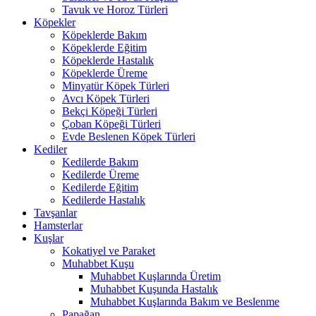
Tavuk ve Horoz Türleri
Köpekler
Köpeklerde Bakım
Köpeklerde Eğitim
Köpeklerde Hastalık
Köpeklerde Üreme
Minyatür Köpek Türleri
Avcı Köpek Türleri
Bekçi Köpeği Türleri
Çoban Köpeği Türleri
Evde Beslenen Köpek Türleri
Kediler
Kedilerde Bakım
Kedilerde Üreme
Kedilerde Eğitim
Kedilerde Hastalık
Tavşanlar
Hamsterlar
Kuşlar
Kokatiyel ve Paraket
Muhabbet Kuşu
Muhabbet Kuşlarında Üretim
Muhabbet Kuşunda Hastalık
Muhabbet Kuşlarında Bakım ve Beslenme
Papağan