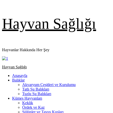
Skip
Hayvan Sağlığı
to
content
Hayvanlar Hakkında Her Şey
Primary
Hayvan Sağlığı
Menu
Anasayfa
Balıklar
Akvaryum Çeşitleri ve Kurulumu
Tatlı Su Balıkları
Tuzlu Su Balıkları
Kümes Hayvanları
Keklik
Ördek ve Kaz
Sülünler ve Tavus Kuşları