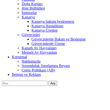
Doğa Kuşları
Hint Bülbülleri
İspinozlar
Kanarya
Kanarya bakımı beslenmesi
Kanarya Hastalıkları
Kanarya Üretimi
Güvercinler
Güvercinlerde Bakım ve Beslenme
Güvercinlerde Üreme
Kanatlı Av Hayvanları
Memeli Av Hayvanları
Kurumsal
Hakkımızda
Sorumluluk Sınırlaması Beyanı
Çerez Politikası (AB)
İletişim ve Reklam
Arama: