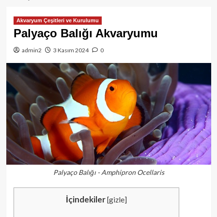
Akvaryum Çeşitleri ve Kurulumu
Palyaço Balığı Akvaryumu
admin2
3 Kasım 2024
0
Palyaço Balığı - Amphipron Ocellaris
İçindekiler
[
gizle
]