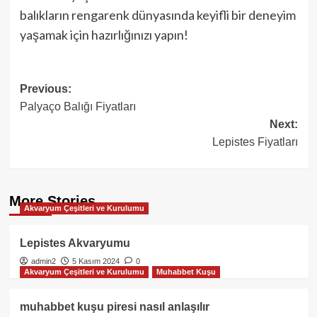
balıkların rengarenk dünyasında keyifli bir deneyim
yaşamak için hazırlığınızı yapın!
Post
Previous:
Palyaço Balığı Fiyatları
navigation
Next:
Lepistes Fiyatları
More Stories
Akvaryum Çeşitleri ve Kurulumu
Lepistes Akvaryumu
admin2
5 Kasım 2024
0
Akvaryum Çeşitleri ve Kurulumu
Muhabbet Kuşu
muhabbet kuşu piresi nasıl anlaşılır