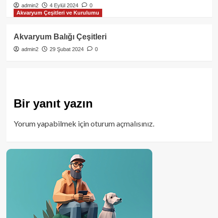
admin2
4 Eylül 2024
0
Akvaryum Çeşitleri ve Kurulumu
Akvaryum Balığı Çeşitleri
admin2
29 Şubat 2024
0
Bir yanıt yazın
Yorum yapabilmek için
oturum açmalısınız
.