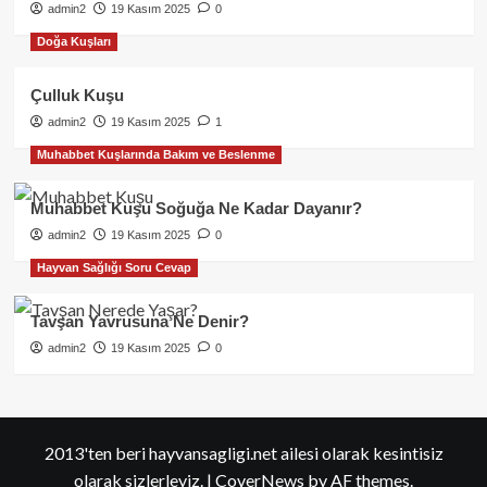
admin2
19 Kasım 2025
0
Doğa Kuşları
Çulluk Kuşu
admin2
19 Kasım 2025
1
Muhabbet Kuşlarında Bakım ve Beslenme
Muhabbet Kuşu Soğuğa Ne Kadar Dayanır?
admin2
19 Kasım 2025
0
Hayvan Sağlığı Soru Cevap
Tavşan Yavrusuna Ne Denir?
admin2
19 Kasım 2025
0
2013'ten beri hayvansagligi.net ailesi olarak kesintisiz
olarak sizlerleyiz.
|
CoverNews
by AF themes.