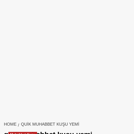
HOME
QUIK MUHABBET KUŞU YEMI