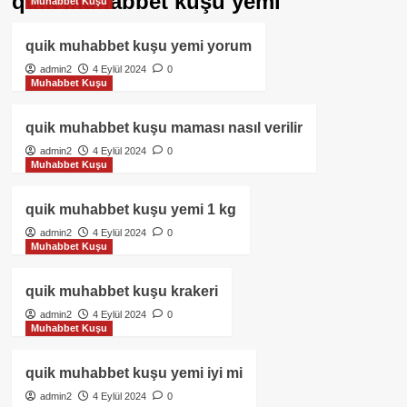
quik muhabbet kuşu yemi
Muhabbet Kuşu
quik muhabbet kuşu yemi yorum
admin2
4 Eylül 2024
0
Muhabbet Kuşu
quik muhabbet kuşu maması nasıl verilir
admin2
4 Eylül 2024
0
Muhabbet Kuşu
quik muhabbet kuşu yemi 1 kg
admin2
4 Eylül 2024
0
Muhabbet Kuşu
quik muhabbet kuşu krakeri
admin2
4 Eylül 2024
0
Muhabbet Kuşu
quik muhabbet kuşu yemi iyi mi
admin2
4 Eylül 2024
0