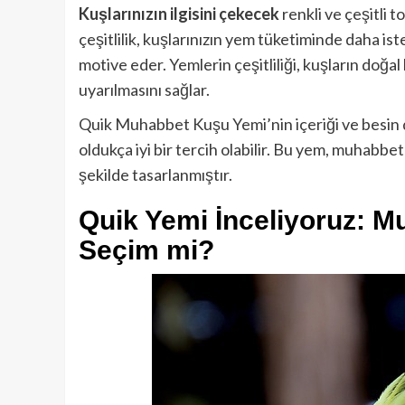
Kuşlarınızın ilgisini çekecek
renkli ve çeşitli 
çeşitlilik, kuşlarınızın yem tüketiminde daha is
motive eder. Yemlerin çeşitliliği, kuşların doğa
uyarılmasını sağlar.
Quik Muhabbet Kuşu Yemi’nin içeriği ve besin de
oldukça iyi bir tercih olabilir. Bu yem, muhabbet
şekilde tasarlanmıştır.
Quik Yemi İnceliyoruz: Mu
Seçim mi?