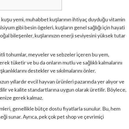
 kuşu yemi, muhabbet kuşlarının ihtiyaç duyduğu vitamin
alsiyum gibi besin ögeleri, kuşların genel sağlığı için hayati
al bileşenler, kuşlarınızın enerji seviyesini yüksek tutar
itli tohumlar, meyveler ve sebzeler içeren bu yem,
erek tüketir ve bu da onların mutlu ve sağlıklı kalmalarını
ışkanlıklarını destekler ve sıkılmalarını önler.
uzun yıllardır evcil hayvan ürünleri pazarında yer alıyor ve
t edilir ve kalite standartlarına uygun olarak üretilir. Böylece,
menize gerek kalmaz.
eri, genellikle bütçe dostu fiyatlarla sunulur. Bu, hem
eği sunar. Ayrıca, pek çok pet shop ve çevrimiçi