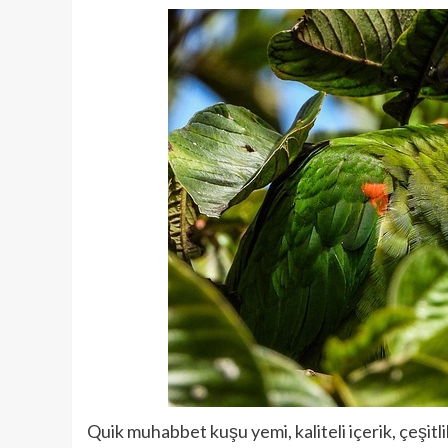
Quik muhabbet kuşu yemi, kaliteli içerik, çeşitlilik