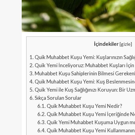
İçindekiler
[
gizle
]
1.
Quik Muhabbet Kuşu Yemi: Kuşlarınızın Sağlığ
2.
Quik Yemi İnceliyoruz: Muhabbet Kuşları İçin 
3.
Muhabbet Kuşu Sahiplerinin Bilmesi Gerekenl
4.
Quik Muhabbet Kuşu Yemi: Kuş Beslenmesind
5.
Quik Yemi ile Kuş Sağlığınızı Koruyun: Bir Uz
6.
Sıkça Sorulan Sorular
6.1.
Quik Muhabbet Kuşu Yemi Nedir?
6.2.
Quik Muhabbet Kuşu Yemi İçeriğinde Ne
6.3.
Quik Yemi Muhabbet Kuşuma Uygun m
6.4.
Quik Muhabbet Kuşu Yemi Kullanmanın 