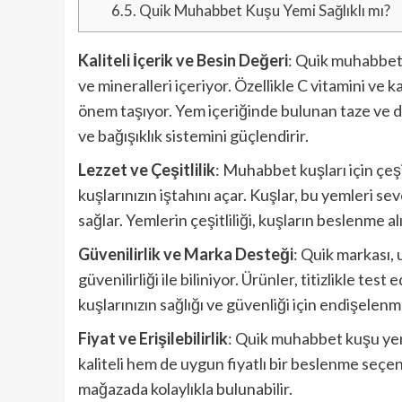
6.5.
Quik Muhabbet Kuşu Yemi Sağlıklı mı?
Kaliteli İçerik ve Besin Değeri
: Quik muhabbet
ve mineralleri içeriyor. Özellikle C vitamini ve k
önem taşıyor. Yem içeriğinde bulunan taze ve doğ
ve bağışıklık sistemini güçlendirir.
Lezzet ve Çeşitlilik
: Muhabbet kuşları için çeş
kuşlarınızın iştahını açar. Kuşlar, bu yemleri sev
sağlar. Yemlerin çeşitliliği, kuşların beslenme al
Güvenilirlik ve Marka Desteği
: Quik markası, 
güvenilirliği ile biliniyor. Ürünler, titizlikle tes
kuşlarınızın sağlığı ve güvenliği için endişelen
Fiyat ve Erişilebilirlik
: Quik muhabbet kuşu yeml
kaliteli hem de uygun fiyatlı bir beslenme seçen
mağazada kolaylıkla bulunabilir.