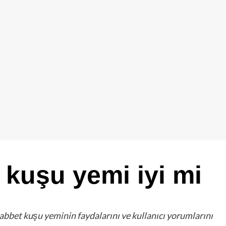
kuşu yemi iyi mi
bbet kuşu yeminin faydalarını ve kullanıcı yorumlarını