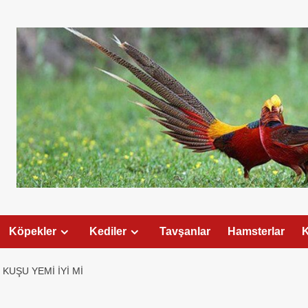
Köpekler
Kediler
Tavşanlar
Hamsterlar
K
KUŞU YEMI IYI MI