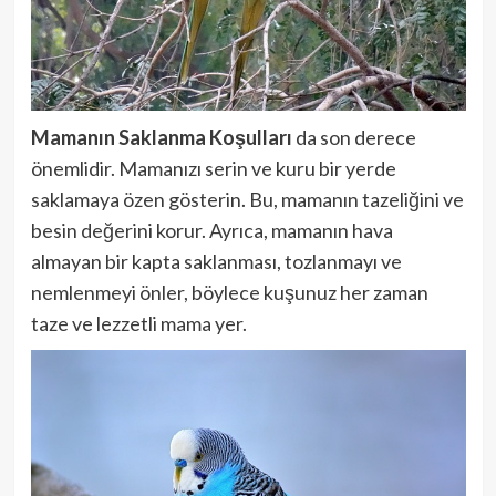
Mamanın Saklanma Koşulları
da son derece
önemlidir. Mamanızı serin ve kuru bir yerde
saklamaya özen gösterin. Bu, mamanın tazeliğini ve
besin değerini korur. Ayrıca, mamanın hava
almayan bir kapta saklanması, tozlanmayı ve
nemlenmeyi önler, böylece kuşunuz her zaman
taze ve lezzetli mama yer.