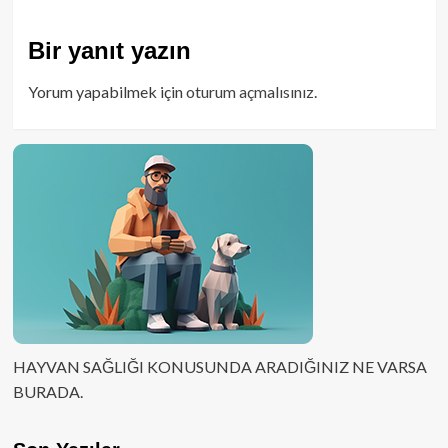
Bir yanıt yazın
Yorum yapabilmek için
oturum açmalısınız
.
HAYVAN SAĞLIĞI KONUSUNDA ARADIĞINIZ NE VARSA
BURADA.