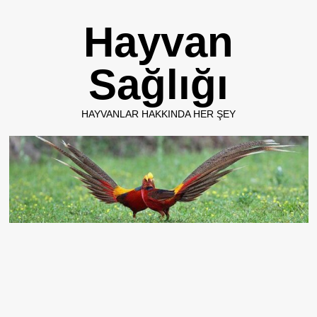
Skip
Hayvan
to
content
Sağlığı
HAYVANLAR HAKKINDA HER ŞEY