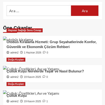
Arama:
Öne Çıkanlar
Hayvan Sağlığı Soru Cevap
Otobüs Kiralama Hizmeti: Grup Seyahatlerinde Konfor,
Güvenlik ve Ekonomik Çözüm Rehberi
admin2
1 Haziran 2026
0
Doğa Kuşları
Çulluk Kuşu Nerelerde Yaşar ve Nasıl Bulunur?
admin2
19 Kasım 2025
0
Doğa Kuşları
Çulluk Kuşu
admin2
19 Kasım 2025
1