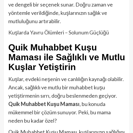
ve dengeli bir seçenek sunar. Doğru zaman ve
yöntemle verildiğinde, kuşlarınızın sağlık ve
mutluluğunu artırabilir.
Kuşlarda Yavru Ölümleri – Solunum Güçlüğü
Quik Muhabbet Kuşu
Maması ile Sağlıklı ve Mutlu
Kuşlar Yetiştirin
Kuşlar, evdeki neşenin ve canlılığın kaynağı olabilir.
Ancak, sağlıklı ve mutlu bir muhabbet kuşu
yetiştirmenin sırrı, doğru beslenmeden geçiyor.
Quik Muhabbet Kuşu Maması
, bu konuda
mükemmel bir çözüm sunuyor. Peki, bu mama
neden bu kadar özel?
Quik Muhabbet Kuşu Maması, kuşlarınızın sağlığını