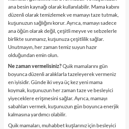
ana besin kaynağı olarak kullanılabilir. Mama kabını
düzenli olarak temizlemek ve mamayı taze tutmak,
kuşunuzun sağlığını korur. Ayrıca, mamayı sadece
ana öğün olarak değil, çeşitli meyve ve sebzelerle
birlikte sunmanız, kuşunuza çeşitlilik sağlar.
Unutmayın, her zaman temiz suyun hazır
olduğundan emin olun.
Ne zaman vermelisiniz?
Quik mamalarını gün
boyunca düzenli aralıklarla tazeleyerek vermeniz
en iyisidir. Günde iki veya üç kez yeni mama
koymak, kuşunuzun her zaman taze ve besleyici
yiyeceklere erişmesini sağlar. Ayrıca, mamayı
sabahları vermek, kuşunuzun gün boyunca enerjik
kalmasına yardımcı olabilir.
Quik mamaları, muhabbet kuşlarınız için besleyici