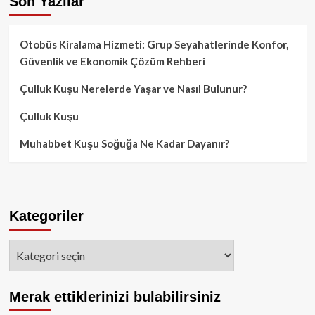
Son Yazılar
Otobüs Kiralama Hizmeti: Grup Seyahatlerinde Konfor,
Güvenlik ve Ekonomik Çözüm Rehberi
Çulluk Kuşu Nerelerde Yaşar ve Nasıl Bulunur?
Çulluk Kuşu
Muhabbet Kuşu Soğuğa Ne Kadar Dayanır?
Kategoriler
Kategoriler
Merak ettiklerinizi bulabilirsiniz