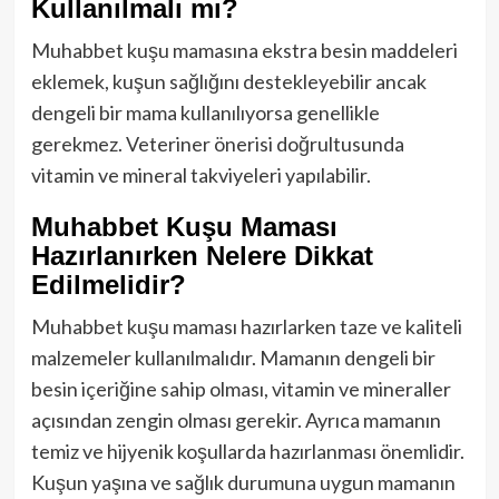
Kullanılmalı mı?
Muhabbet kuşu mamasına ekstra besin maddeleri
eklemek, kuşun sağlığını destekleyebilir ancak
dengeli bir mama kullanılıyorsa genellikle
gerekmez. Veteriner önerisi doğrultusunda
vitamin ve mineral takviyeleri yapılabilir.
Muhabbet Kuşu Maması
Hazırlanırken Nelere Dikkat
Edilmelidir?
Muhabbet kuşu maması hazırlarken taze ve kaliteli
malzemeler kullanılmalıdır. Mamanın dengeli bir
besin içeriğine sahip olması, vitamin ve mineraller
açısından zengin olması gerekir. Ayrıca mamanın
temiz ve hijyenik koşullarda hazırlanması önemlidir.
Kuşun yaşına ve sağlık durumuna uygun mamanın