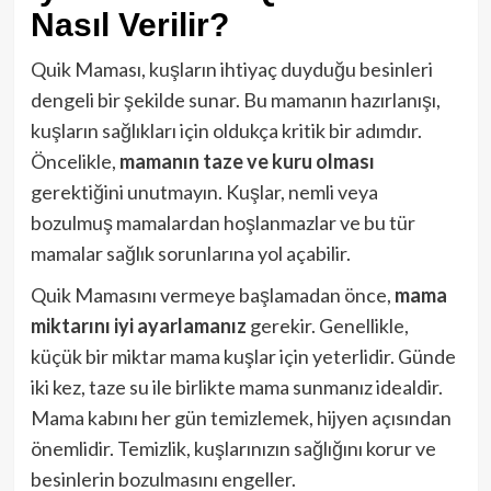
Nasıl Verilir?
Quik Maması, kuşların ihtiyaç duyduğu besinleri
dengeli bir şekilde sunar. Bu mamanın hazırlanışı,
kuşların sağlıkları için oldukça kritik bir adımdır.
Öncelikle,
mamanın taze ve kuru olması
gerektiğini unutmayın. Kuşlar, nemli veya
bozulmuş mamalardan hoşlanmazlar ve bu tür
mamalar sağlık sorunlarına yol açabilir.
Quik Mamasını vermeye başlamadan önce,
mama
miktarını iyi ayarlamanız
gerekir. Genellikle,
küçük bir miktar mama kuşlar için yeterlidir. Günde
iki kez, taze su ile birlikte mama sunmanız idealdir.
Mama kabını her gün temizlemek, hijyen açısından
önemlidir. Temizlik, kuşlarınızın sağlığını korur ve
besinlerin bozulmasını engeller.