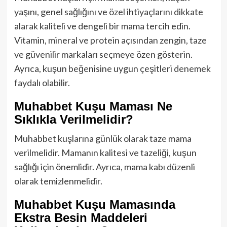
yaşını, genel sağlığını ve özel ihtiyaçlarını dikkate
alarak kaliteli ve dengeli bir mama tercih edin.
Vitamin, mineral ve protein açısından zengin, taze
ve güvenilir markaları seçmeye özen gösterin.
Ayrıca, kuşun beğenisine uygun çeşitleri denemek
faydalı olabilir.
Muhabbet Kuşu Maması Ne
Sıklıkla Verilmelidir?
Muhabbet kuşlarına günlük olarak taze mama
verilmelidir. Mamanın kalitesi ve tazeliği, kuşun
sağlığı için önemlidir. Ayrıca, mama kabı düzenli
olarak temizlenmelidir.
Muhabbet Kuşu Mamasında
Ekstra Besin Maddeleri