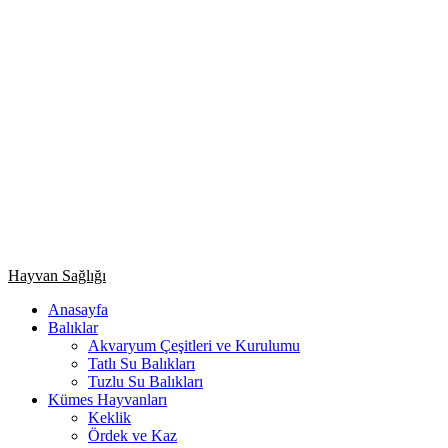
Primary
Hayvan Sağlığı
Menu
Anasayfa
Balıklar
Akvaryum Çeşitleri ve Kurulumu
Tatlı Su Balıkları
Tuzlu Su Balıkları
Kümes Hayvanları
Keklik
Ördek ve Kaz