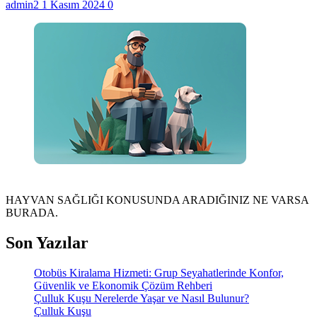
admin2
1 Kasım 2024
0
HAYVAN SAĞLIĞI KONUSUNDA ARADIĞINIZ NE VARSA
BURADA.
Son Yazılar
Otobüs Kiralama Hizmeti: Grup Seyahatlerinde Konfor,
Güvenlik ve Ekonomik Çözüm Rehberi
Çulluk Kuşu Nerelerde Yaşar ve Nasıl Bulunur?
Çulluk Kuşu