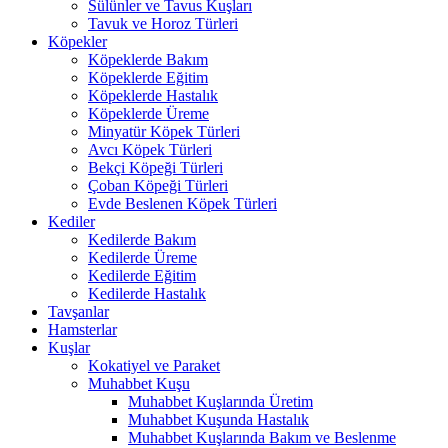
Sülünler ve Tavus Kuşları
Tavuk ve Horoz Türleri
Köpekler
Köpeklerde Bakım
Köpeklerde Eğitim
Köpeklerde Hastalık
Köpeklerde Üreme
Minyatür Köpek Türleri
Avcı Köpek Türleri
Bekçi Köpeği Türleri
Çoban Köpeği Türleri
Evde Beslenen Köpek Türleri
Kediler
Kedilerde Bakım
Kedilerde Üreme
Kedilerde Eğitim
Kedilerde Hastalık
Tavşanlar
Hamsterlar
Kuşlar
Kokatiyel ve Paraket
Muhabbet Kuşu
Muhabbet Kuşlarında Üretim
Muhabbet Kuşunda Hastalık
Muhabbet Kuşlarında Bakım ve Beslenme