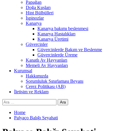
Papağan
Doğa Kuşları
Hint Bülbülleri
İspinozlar
Kanarya
Kanarya bakımı beslenmesi
Kanarya Hastalıkları
Kanarya Üretimi
Güvercinler
Güvercinlerde Bakım ve Beslenme
Güvercinlerde Üreme
Kanatlı Av Hayvanları
Memeli Av Hayvanları
Kurumsal
Hakkımızda
Sorumluluk Sınırlaması Beyanı
Çerez Politikası (AB)
İletişim ve Reklam
Arama:
Home
Palyaço Balığı Seyahati