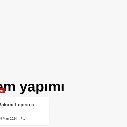
yem yapımı
arı
Bakımı Lepistes
29 Mart 2024
1