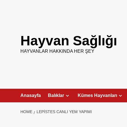
Skip
to
content
Hayvan Sağlığı
HAYVANLAR HAKKINDA HER ŞEY
Anasayfa
Balıklar
Kümes Hayvanları
HOME
LEPISTES CANLI YEM YAPIMI