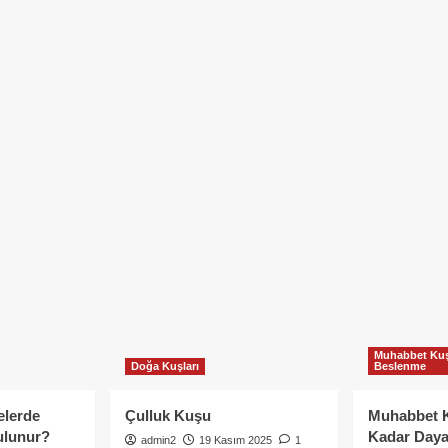
Muhabbet Kuş
Doğa Kuşları
Beslenme
elerde
Çulluk Kuşu
Muhabbet 
ulunur?
Kadar Daya
admin2
19 Kasım 2025
1