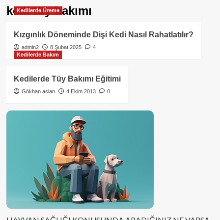
kedi tüy bakımı
Kedilerde Üreme
Kızgınlık Döneminde Dişi Kedi Nasıl Rahatlatılır?
admin2
8 Şubat 2025
4
Kedilerde Bakım
Kedilerde Tüy Bakımı Eğitimi
Gökhan aslan
4 Ekim 2013
0
HAYVAN SAĞLIĞI KONUSUNDA ARADIĞINIZ NE VARSA