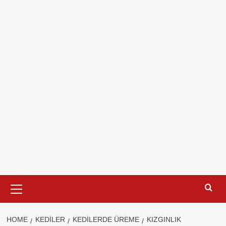
Primary
Menu
HOME
KEDILER
KEDILERDE ÜREME
KIZGINLIK