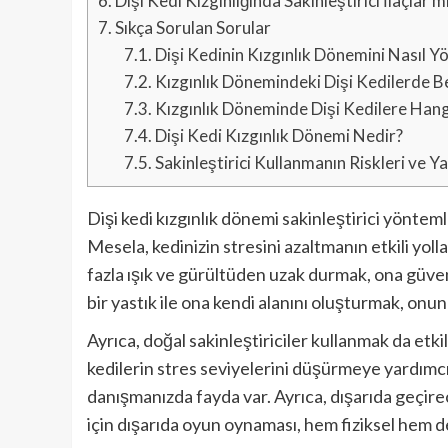
6.
Dişi Kedi Kızgınlığında Sakinleştirici İlaçlar
7.
Sıkça Sorulan Sorular
7.1.
Dişi Kedinin Kızgınlık Dönemini Nasıl Yö
7.2.
Kızgınlık Dönemindeki Dişi Kedilerde Bel
7.3.
Kızgınlık Döneminde Dişi Kedilere Hangi S
7.4.
Dişi Kedi Kızgınlık Dönemi Nedir?
7.5.
Sakinleştirici Kullanmanın Riskleri ve Ya
Dişi kedi kızgınlık dönemi sakinleştirici yönteml
Mesela, kedinizin stresini azaltmanın etkili yolla
fazla ışık ve gürültüden uzak durmak, ona güven
bir yastık ile ona kendi alanını oluşturmak, on
Ayrıca, doğal sakinleştiriciler kullanmak da etki
kedilerin stres seviyelerini düşürmeye yardımcı
danışmanızda fayda var. Ayrıca, dışarıda geçire
için dışarıda oyun oynaması, hem fiziksel hem de