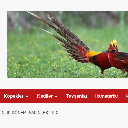
Köpekler
Kediler
Tavşanlar
Hamsterlar
K
GINLIK DÖNEMI SAKINLEŞTIRICI