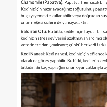
Chamomile (Papatya)
: Papatya, hem sıcak bir ç
Kediniz için hazırlayacağınız soğutulmuş papatya 
bu çayı yemekte kullanabilir veya doğrudan suyu
onun neşesi sizlere de yansıyacaktır.
Baldıran Otu
: Bu bitki, kediler için faydalı bir 
kedinizin stres seviyesini azaltmaya yardımcı 
veterinere danışmalısınız; çünkü her kedi farklı 
Kedi Nanesi
: Kedi nanesi, kediniz için eğlence k
olarak da görev yapabilir. Bu bitki, kedilerin zev
bitkidir. Birkaç yaprağını onun oyuncaklarıyla o