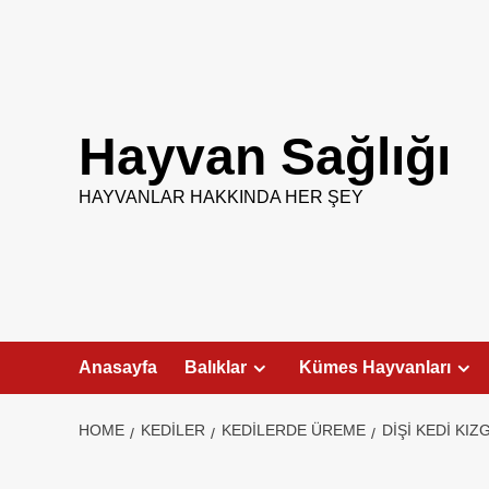
Skip
to
content
Hayvan Sağlığı
HAYVANLAR HAKKINDA HER ŞEY
Anasayfa
Balıklar
Kümes Hayvanları
HOME
KEDILER
KEDILERDE ÜREME
DIŞI KEDI KIZ