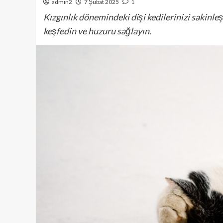
admin2
7 Şubat 2025
1
Kızgınlık dönemindeki dişi kedilerinizi sakinle
keşfedin ve huzuru sağlayın.