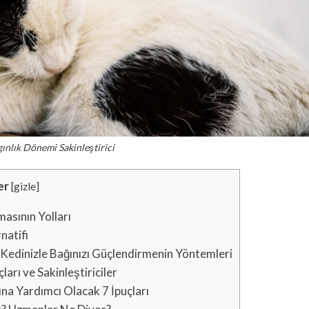
gınlık Dönemi Sakinleştirici
er
[
gizle
]
asının Yolları
natifi
 Kedinizle Bağınızı Güçlendirmenin Yöntemleri
ları ve Sakinleştiriciler
na Yardımcı Olacak 7 İpuçları