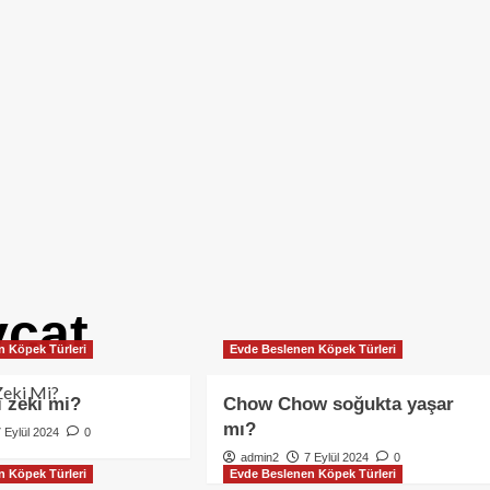
ycat
n Köpek Türleri
Evde Beslenen Köpek Türleri
ı zeki mi?
Chow Chow soğukta yaşar
mı?
7 Eylül 2024
0
admin2
7 Eylül 2024
0
n Köpek Türleri
Evde Beslenen Köpek Türleri