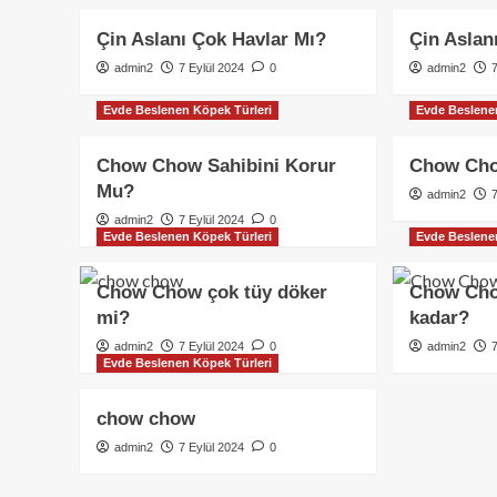
Çin Aslanı Çok Havlar Mı?
Çin Aslan
admin2
7 Eylül 2024
0
admin2
Evde Beslenen Köpek Türleri
Evde Beslene
Chow Chow Sahibini Korur
Chow Chow
Mu?
admin2
admin2
7 Eylül 2024
0
Evde Beslenen Köpek Türleri
Evde Beslene
Chow Chow çok tüy döker
Chow Chow
mi?
kadar?
admin2
7 Eylül 2024
0
admin2
Evde Beslenen Köpek Türleri
chow chow
admin2
7 Eylül 2024
0