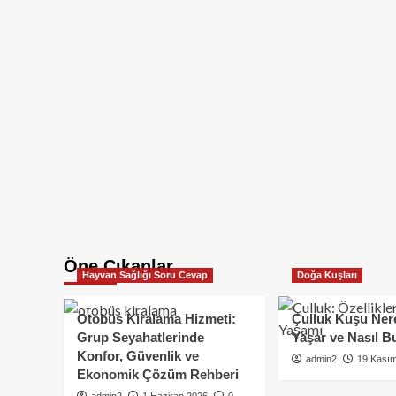
Öne Çıkanlar
Hayvan Sağlığı Soru Cevap
Doğa Kuşları
Otobüs Kiralama Hizmeti:
Çulluk Kuşu Ner
Grup Seyahatlerinde
Yaşar ve Nasıl B
Konfor, Güvenlik ve
admin2
19 Kası
Ekonomik Çözüm Rehberi