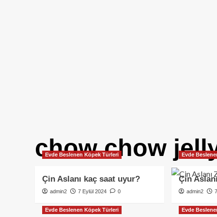
chow chow jell
Evde Beslenen Köpek Türleri
Evde Beslene
Çin Aslanı kaç saat uyur?
Çin Aslan
admin2
7 Eylül 2024
0
admin2
Evde Beslenen Köpek Türleri
Evde Beslene