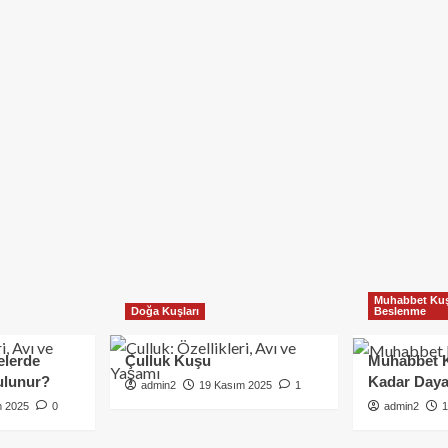
Muhabbet Kuş
Doğa Kuşları
Beslenme
elerde
Çulluk Kuşu
Muhabbet 
ulunur?
Kadar Daya
admin2
19 Kasım 2025
1
m 2025
0
admin2
1