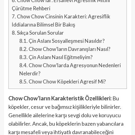
6.
Chow Chow’lar: Efsanevi Agresiflik Mitini
Çürütme Rehberi
7.
Chow Chow Cinsinin Karakteri: Agresiflik
İddialarına Bilimsel Bir Bakış
8.
Sıkça Sorulan Sorular
8.1.
Çin Aslanı Sosyalleşmesi Nasıldır?
8.2.
Chow Chow’ların Davranışları Nasıl?
8.3.
Çin Aslanı Nasıl Eğitmeliyim?
8.4.
Chow Chow’larda Agresyonun Nedenleri
Nelerdir?
8.5.
Chow Chow Köpekleri Agresif Mi?
Chow Chow’ların Karakteristik Özellikleri:
Bu
köpekler, cesur ve bağımsız kişilikleriyle bilinirler.
Genellikle ailelerine karşı sevgi dolu ve koruyucu
olabilirler. Ancak, bu köpeklerin bazen yabancılara
karşı mesafeli veya ihtiyatlı davranabileceğini