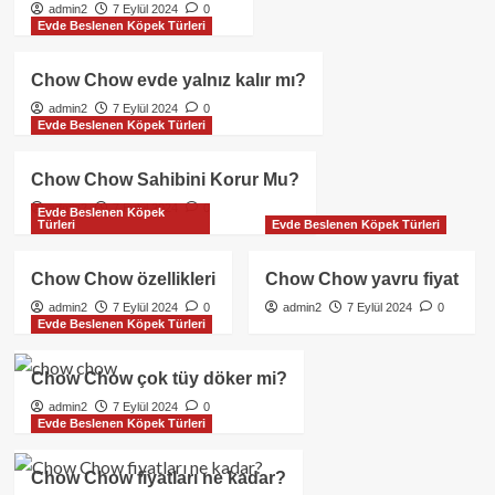
admin2
7 Eylül 2024
0
Evde Beslenen Köpek Türleri
Chow Chow evde yalnız kalır mı?
admin2
7 Eylül 2024
0
Evde Beslenen Köpek Türleri
Chow Chow Sahibini Korur Mu?
admin2
7 Eylül 2024
0
Evde Beslenen Köpek
Türleri
Evde Beslenen Köpek Türleri
Chow Chow özellikleri
Chow Chow yavru fiyat
admin2
7 Eylül 2024
0
admin2
7 Eylül 2024
0
Evde Beslenen Köpek Türleri
Chow Chow çok tüy döker mi?
admin2
7 Eylül 2024
0
Evde Beslenen Köpek Türleri
Chow Chow fiyatları ne kadar?