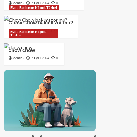
admin2
7 Eylül 2024
0
Evde Beslenen Köpek Türleri
Chow Chow bakımı zor mu?
admin2
7 Eylül 2024
0
Evde Beslenen Köpek
Türleri
chow chow
admin2
7 Eylül 2024
0