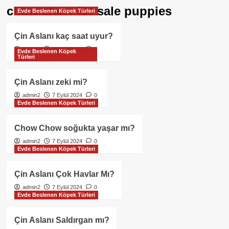
chow chow for sale puppies
Evde Beslenen Köpek Türleri
Çin Aslanı kaç saat uyur?
admin2
7 Eylül 2024
0
Evde Beslenen Köpek
Türleri
Çin Aslanı zeki mi?
admin2
7 Eylül 2024
0
Evde Beslenen Köpek Türleri
Chow Chow soğukta yaşar mı?
admin2
7 Eylül 2024
0
Evde Beslenen Köpek Türleri
Çin Aslanı Çok Havlar Mı?
admin2
7 Eylül 2024
0
Evde Beslenen Köpek Türleri
Çin Aslanı Saldırgan mı?