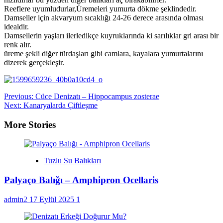
Reeflere uyumludurlar,Üremeleri yumurta dökme şeklindedir.
Damseller için akvaryum sıcaklığı 24-26 derece arasında olması
idealdir.
Damsellerin yaşları ilerledikçe kuyruklarında ki sarılıklar gri arası bir
renk alır.
üreme şekli diğer türdaşları gibi camlara, kayalara yumurtalarını
dizerek gerçekleşir.
Post
Previous:
Cüce Denizatı – Hippocampus zosterae
Next:
Kanaryalarda Çiftleşme
navigation
More Stories
Tuzlu Su Balıkları
Palyaço Balığı – Amphipron Ocellaris
admin2
17 Eylül 2025
1