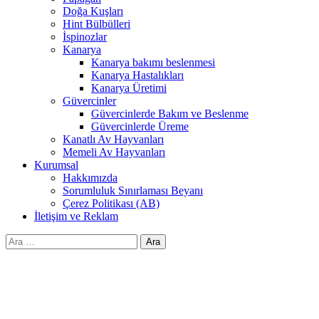
Doğa Kuşları
Hint Bülbülleri
İspinozlar
Kanarya
Kanarya bakımı beslenmesi
Kanarya Hastalıkları
Kanarya Üretimi
Güvercinler
Güvercinlerde Bakım ve Beslenme
Güvercinlerde Üreme
Kanatlı Av Hayvanları
Memeli Av Hayvanları
Kurumsal
Hakkımızda
Sorumluluk Sınırlaması Beyanı
Çerez Politikası (AB)
İletişim ve Reklam
Arama: