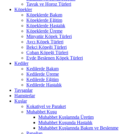
Tavuk ve Horoz Türleri
Köpekler
Köpeklerde Bakım
Köpeklerde Eğitim
Köpeklerde Hastalık
Köpeklerde Üreme
Minyatür Köpek Türleri
Avcı Köpek Türleri
Bekçi Köpeği Türleri
Çoban Köpeği Türleri
Evde Beslenen Köpek Türleri
Kediler
Kedilerde Bakım
Kedilerde Üreme
Kedilerde Eğitim
Kedilerde Hastalık
Tavşanlar
Hamsterlar
Kuşlar
Kokatiyel ve Paraket
Muhabbet Kuşu
Muhabbet Kuşlarında Üretim
Muhabbet Kuşunda Hastalık
Muhabbet Kuşlarında Bakım ve Beslenme
Papağan