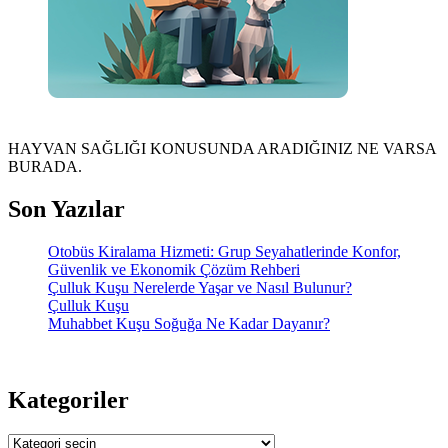
HAYVAN SAĞLIĞI KONUSUNDA ARADIĞINIZ NE VARSA
BURADA.
Son Yazılar
Otobüs Kiralama Hizmeti: Grup Seyahatlerinde Konfor,
Güvenlik ve Ekonomik Çözüm Rehberi
Çulluk Kuşu Nerelerde Yaşar ve Nasıl Bulunur?
Çulluk Kuşu
Muhabbet Kuşu Soğuğa Ne Kadar Dayanır?
Kategoriler
Kategoriler