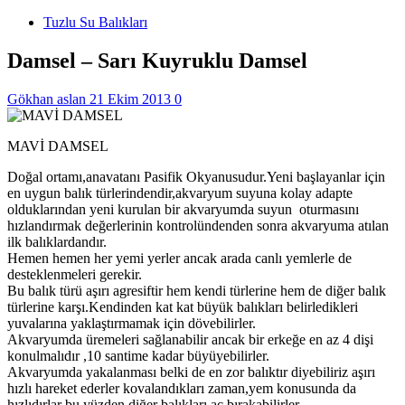
Tuzlu Su Balıkları
Damsel – Sarı Kuyruklu Damsel
Gökhan aslan
21 Ekim 2013
0
MAVİ DAMSEL
Doğal ortamı,anavatanı Pasifik Okyanusudur.Yeni başlayanlar için
en uygun balık türlerindendir,akvaryum suyuna kolay adapte
olduklarından yeni kurulan bir akvaryumda suyun oturmasını
hızlandırmak değerlerinin kontrolündenden sonra akvaryuma atılan
ilk balıklardandır.
Hemen hemen her yemi yerler ancak arada canlı yemlerle de
desteklenmeleri gerekir.
Bu balık türü aşırı agresiftir hem kendi türlerine hem de diğer balık
türlerine karşı.Kendinden kat kat büyük balıkları belirledikleri
yuvalarına yaklaştırmamak için dövebilirler.
Akvaryumda üremeleri sağlanabilir ancak bir erkeğe en az 4 dişi
konulmalıdır ,10 santime kadar büyüyebilirler.
Akvaryumda yakalanması belki de en zor balıktır diyebiliriz aşırı
hızlı hareket ederler kovalandıkları zaman,yem konusunda da
hızlıdırlar bu yüzden diğer balıkları aç bırakabilirler.