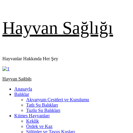
Skip
Hayvan Sağlığı
to
content
Hayvanlar Hakkında Her Şey
Primary
Hayvan Sağlığı
Menu
Anasayfa
Balıklar
Akvaryum Çeşitleri ve Kurulumu
Tatlı Su Balıkları
Tuzlu Su Balıkları
Kümes Hayvanları
Keklik
Ördek ve Kaz
Sülünler ve Tavus Kuşları