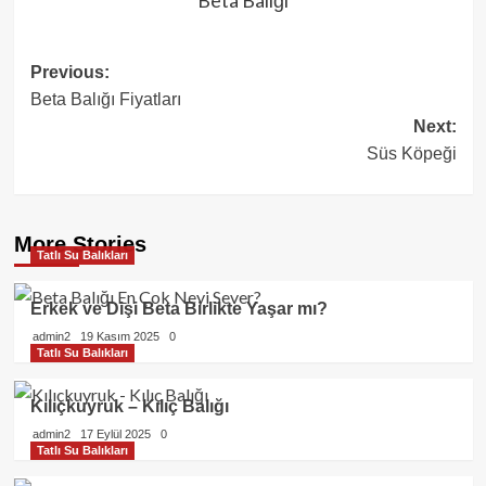
Post
Previous:
Beta Balığı Fiyatları
navigation
Next:
Süs Köpeği
More Stories
Tatlı Su Balıkları
Erkek ve Dişi Beta Birlikte Yaşar mı?
admin2
19 Kasım 2025
0
Tatlı Su Balıkları
Kılıçkuyruk – Kılıç Balığı
admin2
17 Eylül 2025
0
Tatlı Su Balıkları