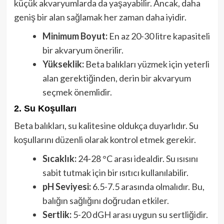
küçük akvaryumlarda da yaşayabilir. Ancak, daha
geniş bir alan sağlamak her zaman daha iyidir.
Minimum Boyut:
En az 20-30 litre kapasiteli
bir akvaryum önerilir.
Yükseklik:
Beta balıkları yüzmek için yeterli
alan gerektiğinden, derin bir akvaryum
seçmek önemlidir.
2. Su Koşulları
Beta balıkları, su kalitesine oldukça duyarlıdır. Su
koşullarını düzenli olarak kontrol etmek gerekir.
Sıcaklık:
24-28 °C arası idealdir. Su ısısını
sabit tutmak için bir ısıtıcı kullanılabilir.
pH Seviyesi:
6.5-7.5 arasında olmalıdır. Bu,
balığın sağlığını doğrudan etkiler.
Sertlik:
5-20 dGH arası uygun su sertliğidir.