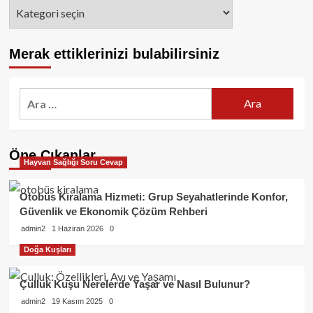
Kategoriler
Merak ettiklerinizi bulabilirsiniz
Arama:
Öne Çıkanlar
Hayvan Sağlığı Soru Cevap
Otobüs Kiralama Hizmeti: Grup Seyahatlerinde Konfor,
Güvenlik ve Ekonomik Çözüm Rehberi
admin2
1 Haziran 2026
0
Doğa Kuşları
Çulluk Kuşu Nerelerde Yaşar ve Nasıl Bulunur?
admin2
19 Kasım 2025
0