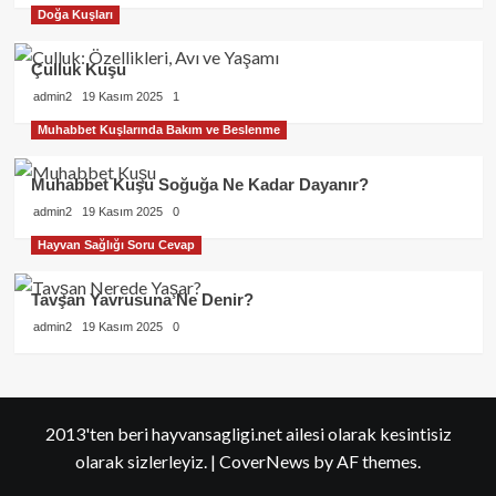
Doğa Kuşları
Çulluk Kuşu
admin2
19 Kasım 2025
1
Muhabbet Kuşlarında Bakım ve Beslenme
Muhabbet Kuşu Soğuğa Ne Kadar Dayanır?
admin2
19 Kasım 2025
0
Hayvan Sağlığı Soru Cevap
Tavşan Yavrusuna Ne Denir?
admin2
19 Kasım 2025
0
2013'ten beri hayvansagligi.net ailesi olarak kesintisiz
olarak sizlerleyiz.
|
CoverNews
by AF themes.