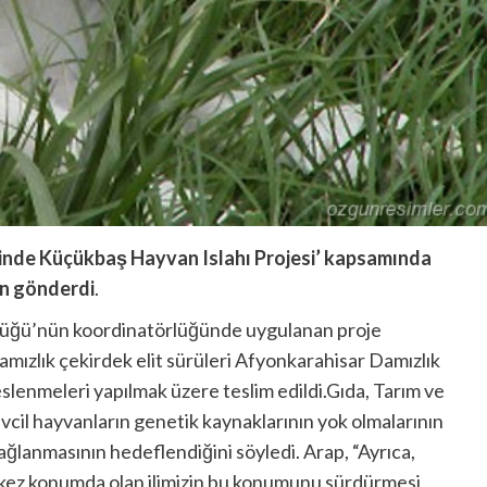
Elinde Küçükbaş Hayvan Islahı Projesi’ kapsamında
un gönderdi
.
rlüğü’nün koordinatörlüğünde uygulanan proje
amızlık çekirdek elit sürüleri Afyonkarahisar Damızlık
beslenmeleri yapılmak üzere teslim edildi.Gıda, Tarım ve
vcil hayvanların genetik kaynaklarının yok olmalarının
sağlanmasının hedeflendiğini söyledi. Arap, “Ayrıca,
ez konumda olan ilimizin bu konumunu sürdürmesi