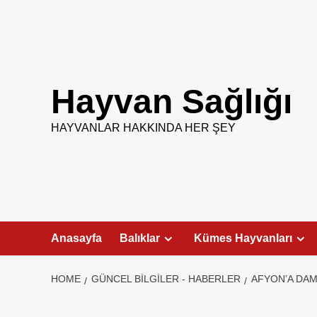
Skip
to
content
Hayvan Sağlığı
HAYVANLAR HAKKINDA HER ŞEY
Anasayfa
Balıklar
Kümes Hayvanları
HOME
GÜNCEL BILGILER - HABERLER
AFYON’A DAM