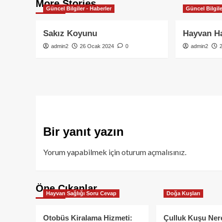
More Stories
Güncel Bilgiler - Haberler
Güncel Bilgile
Sakız Koyunu
Hayvan Ha
admin2
26 Ocak 2024
0
admin2
Bir yanıt yazın
Yorum yapabilmek için
oturum açmalısınız
.
Öne Çıkanlar
Hayvan Sağlığı Soru Cevap
Doğa Kuşları
Otobüs Kiralama Hizmeti:
Çulluk Kuşu Ner