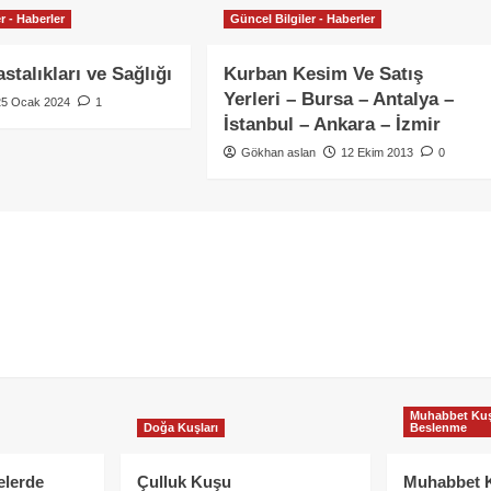
r - Haberler
Güncel Bilgiler - Haberler
stalıkları ve Sağlığı
Kurban Kesim Ve Satış
Yerleri – Bursa – Antalya –
25 Ocak 2024
1
İstanbul – Ankara – İzmir
Gökhan aslan
12 Ekim 2013
0
Muhabbet Kuş
Doğa Kuşları
Beslenme
elerde
Çulluk Kuşu
Muhabbet 