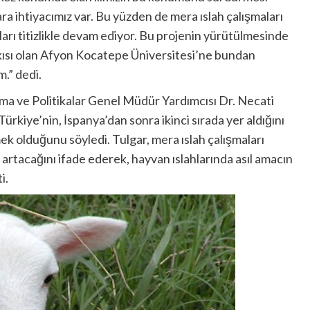
a ihtiyacımız var. Bu yüzden de mera ıslah çalışmaları
ları titizlikle devam ediyor. Bu projenin yürütülmesinde
kısı olan Afyon Kocatepe Üniversitesi’ne bundan
m.” dedi.
rma ve Politikalar Genel Müdür Yardımcısı Dr. Necati
rkiye’nin, İspanya’dan sonra ikinci sırada yer aldığını
ek olduğunu söyledi. Tulgar, mera ıslah çalışmaları
rtacağını ifade ederek, hayvan ıslahlarında asıl amacın
i.