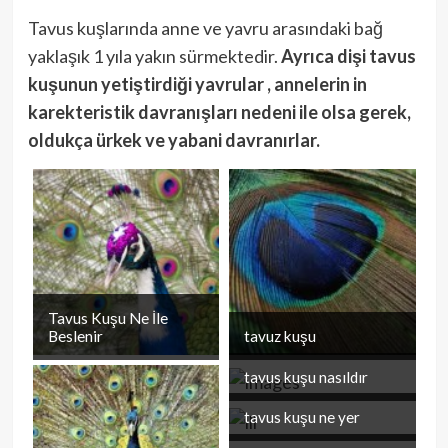
Tavus kuşlarında anne ve yavru arasındaki bağ
yaklaşık 1 yıla yakın sürmektedir.
Ayrıca dişi tavus
kuşunun yetiştirdiği yavrular , annelerin in
karekteristik davranışları nedeni ile olsa gerek,
oldukça ürkek ve yabani davranırlar.
P
Pre
Kuş
n
İçi
Tari
Tavus Kuşu Ne İle
Next:
Beslenir
tavuz kuşu
Kırmızı
tavus kuşu nasıldır
Altın
Sülün –
tavus kuşu ne yer
Pheasant