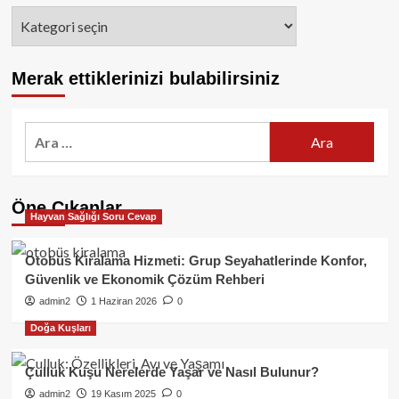
Kategoriler
Merak ettiklerinizi bulabilirsiniz
Arama:
Öne Çıkanlar
Hayvan Sağlığı Soru Cevap
Otobüs Kiralama Hizmeti: Grup Seyahatlerinde Konfor,
Güvenlik ve Ekonomik Çözüm Rehberi
admin2
1 Haziran 2026
0
Doğa Kuşları
Çulluk Kuşu Nerelerde Yaşar ve Nasıl Bulunur?
admin2
19 Kasım 2025
0