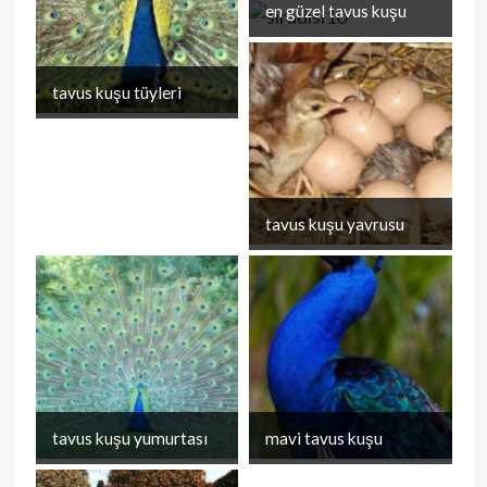
en güzel tavus kuşu
Bird
tavus kuşu tüyleri
tavus kuşu yavrusu
tavus kuşu yumurtası
mavi tavus kuşu