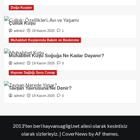
Doğa Kuşları
Çulluk Kuşu
admin2
19 Kasım 2025
1
Muhabbet Kuşlarında Bakım ve Beslenme
Muhabbet Kuşu Soğuğa Ne Kadar Dayanır?
admin2
19 Kasım 2025
0
Hayvan Sağlığı Soru Cevap
Tavşan Yavrusuna Ne Denir?
admin2
19 Kasım 2025
0
2013'ten beri hayvansagligi.net ailesi olarak kesintisiz
olarak sizlerleyiz.
|
CoverNews
by AF themes.